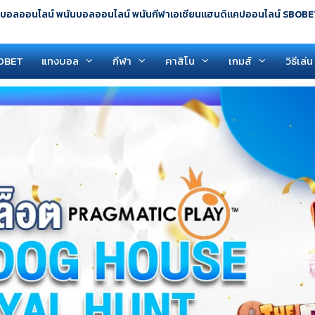
 แทงบอลออนไลน์ พนันบอลออนไลน์ พนันกีฬาเอเชียนแฮนดิแคปออนไลน์ SB
BOBET
แทงบอล
กีฬา
คาสิโน
เกมส์
วิธีเล่น