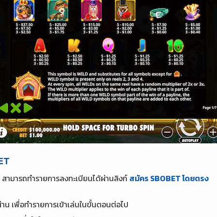
BET
 สามารถทำรายการลงทะเบียนได้ผ่านลิงก์
สมัคร SBOBET โดยตรง
ัสผ่าน เพื่อทำรายการเข้าเล่นในขั้นตอนต่อไป