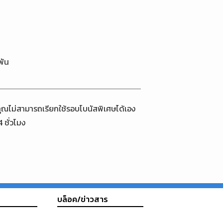
พัน
่คุณไม่สามารถเรียกใช้รอบโบนัสพิเศษได้เอง
 ชั่วโมง
บล็อค/ข่าวสาร