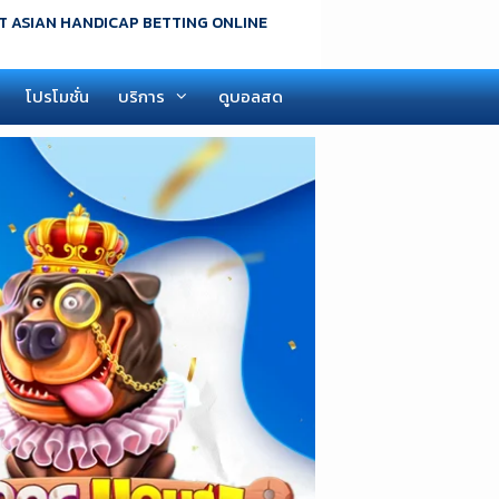
OBET ASIAN HANDICAP BETTING ONLINE
โปรโมชั่น
บริการ
ดูบอลสด