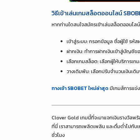
วิธีเข้าเล่นเกมสล็อตออนไลน์ SBO
หากท่านใดสนใจสมัครเข้าเล่นสล็อตออนไลน์
เข้าสู่ระบบ: กรอกข้อมูล ชื่อผู้ใช้ รห
ฝากเงิน: ทำการฝากเงินเข้าสู่บัญชีขอ
เลือกเกมสล็อต: เลือกผู้ให้บริการเ
วางเดิมพัน: เลือกปรับจำนวนเงินเดิม
ทางเข้า SBOBET ใหม่ล่าสุด
มีเกมส์การแข่
Clover Gold เกมนี้ที่จะมาแจกเงินรางวัลพร้
ที่นี่ เราสามารถเพลิดเพลิน และดื่มด่ำไปกับ
ชั่วโมง