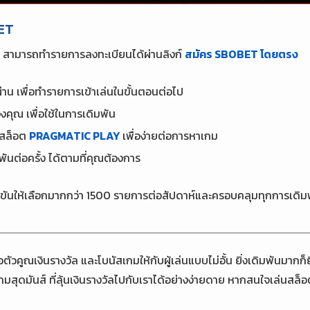
BET
 สามารถทำรายการลงทะเบียนได้ผ่านลิงก์
สมัคร SBOBET โดยตรง
ัสผ่าน เพื่อทำรายการเข้าเล่นในขั้นตอนต่อไป
งคุณ เพื่อใช้ในการเดิมพัน
กมสล็อต
PRAGMATIC PLAY
เพื่อง่ายต่อการหาเกม
พันต่อครั้ง ได้ตามที่คุณต้องการ
งขันให้เลือกมากกว่า 1500 รายการต่อสัปดาห์และครอบคลุมทุกการเดิม
อตัวคูณเงินรางวัล และโบนัสเกมให้กับผู้เล่นแบบไม่อั้น ยิ่งเดิมพันมาก
เกมสุดมันส์ ที่ลุ้นเงินรางวัลไปกับเราได้อย่างง่ายดาย หากสนใจเล่นสล็