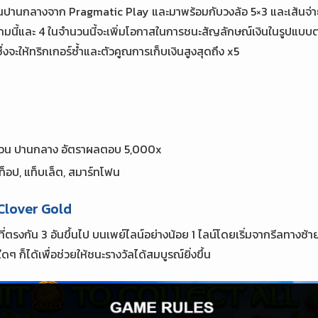
วนปานกลางจาก Pragmatic Play และมาพร้อมกับวงล้อ 5×3 และเส้นจ่าย
กมนี้และ 4 ในจำนวนนี้จะเพิ่มโอกาสในการชนะสัญลักษณ์เงินในรูปแบบต
จะให้ทริกเกอร์ซ้ำและตัวคูณการเก็บเงินสูงสุดถึง x5
นผวน ปานกลาง อัตราผลตอบ 5,000x
์ท็อป, แท็บเล็ต, สมาร์ทโฟน
 Clover Gold
่ตรงกัน 3 อันขึ้นไป บนเพย์ไลน์อย่างน้อย 1 ไลน์โดยเริ่มจากรีลทางซ
ดๆ ก็ได้เพื่อช่วยให้ชนะรางวัลได้สมบูรณ์ยิ่งขึ้น