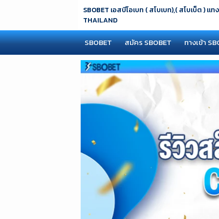
Skip
SBOBET เอสบีโอเบท ( สโบเบท),( สโบเบ็ต )
to
THAILAND
content
SBOBET
สมัคร SBOBET
ทางเข้า S