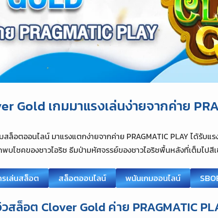
lover Gold เกมมาแรงเล่นง่ายจากค่าย P
กมสล็อตออนไลน์ มาแรงแตกง่ายจากค่าย PRAGMATIC PLAY ได้รับแรง
ถพบโชคของชาวไอริช ธีมป่ามหัศจรรย์ของชาวไอริชพื้นหลังที่เต็มไปสีเข
ครเล่นสล็อต
สล็อตออนไลน์
พนันเกมออนไลน์
SBO
ีวิวสล็อต Clover Gold ค่าย PRAGMATIC PL