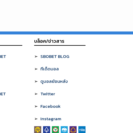
บล็อค/ข่าวสาร
BET
SBOBET BLOG
ทีเด็ดบอล
ดูบอลย้อนหลัง
BET
Twitter
Facebook
Instagram