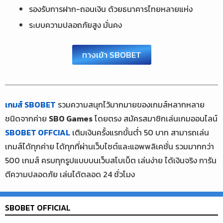
รองรับการฝาก-ถอนเงิน ด้วยธนาคารไทยหลายแห่ง
ระบบความปลอถภัยสูง มั่นคง
ทางเข้า SBOBET
เกมส์ SBOBET
รวมความสนุกไว้มากมายของเกมส์หลากหลาย
ชนิดจากค่าย
SBO Games
โดยตรง สมัครสมาชิกเล่นเกมออนไลน์
SBOBET OFFCIAL
เติมเงินครั้งแรกขั้นต่ำ 50 บาท สามารถเล่น
เกมส์ได้ทุกค่าย ได้ทุกที่ผ่านเว็บไซต์และแอพพลิเคชั่น รวมมากกว่า
500 เกมส์ ครบทุกรูปแบบบนเว็บสโบเบ็ต เล่นง่าย ได้เงินจริง การัน
ตีความปลอดภัย เล่นได้ตลอด 24 ชั่วโมง
SBOBET OFFICIAL