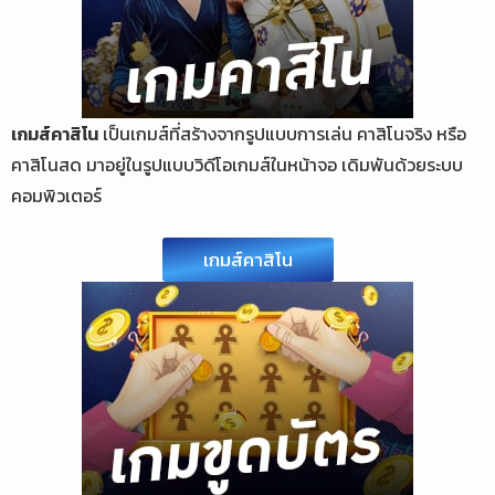
เกมส์คาสิโน
เป็นเกมส์ที่สร้างจากรูปแบบการเล่น คาสิโนจริง หรือ
คาสิโนสด มาอยู่ในรูปแบบวิดีโอเกมส์ในหน้าจอ เดิมพันด้วยระบบ
คอมพิวเตอร์
เกมส์คาสิโน