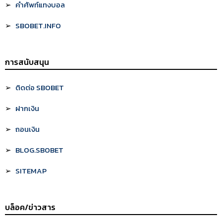
คำศัพท์แทงบอล
SBOBET.INFO
การสนับสนุน
ติดต่อ SBOBET
ฝากเงิน
ถอนเงิน
BLOG.SBOBET
SITEMAP
บล็อค/ข่าวสาร