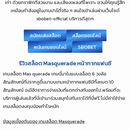
เก่า ด้วยกราฟิกที่สวยงาม และเสียงเพลงที่ไพเราะ ชวนให้คุณรู้สึก
เหมือนกำลังอยู่ในงานปาร์ตี้จริง ๆ สนใจเข้าเล่นผ่านเว็บไซต์
sbobet-official บริการดีสุดๆ
สมัครเล่นสล็อต
สล็อตออนไลน์
พนันเกมออนไลน์
SBOBET
รีวิวสล็อต Masquerade หน้ากากแฟนซี
เกมสล็อต Mas querade เกมนี้มาในแบบสล็อต 6 วงล้อ
สัญลักษณ์ที่ปรากฏขึ้นมาบนเกมหน้ากากแฟนซีมีทั้งหมด 10
สัญลักษณ์ จะมีอัตราการจ่ายเงินที่แตกต่างกันออกไป พร้อมที่จะ
บริการผู้เล่นแล้วที่นี่เข้ามาร่วมสนุกไปกับเราได้ที่นี่ฟรี ไม่มีค่าใช้จ่าย
เกมสล็อตลงทุนน้อยกำไรหนัก
ข้อมูลเบื้องต้นของ เกมสล็อต Masquerade