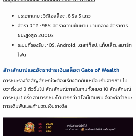
ประเภทเกม : วิดีโอสล็อต, 6 รีล 5 แถว
อัตรา RTP : 96% อัตราความผันผวน ปานกลาง อัตราการ
ชนะสูงสุด 2000x
ระบบที่รองรับ : iOS, Android, เดสก์ท็อป, แท็บเล็ต, สมาร์ท
โฟน
สัญลักษณ์และอัตราจ่ายเงินสล็อต Gate of Wealth
การชนะรางวัลสัญลักษณ์จะต้องเรียงติดกันเหมือนกันจากซ้ายไป
ขวาตั้งแต่ 3 ตัวขึ้นไป สัญลักษณ์ภายในเกมทั้งหมด 10 สัญลักษณ์
การหมุน 1 ครั้ง สามารถชนะได้มากกว่า 1 ไลน์เดิมพัน จึงจะถือว่าชนะ
การเดิมพันและคำนวณเงินรางวัล