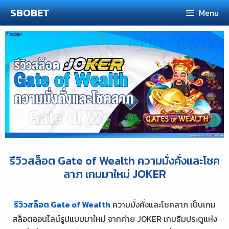
Skip
SBOBET
Menu
to
content
รีวิวสล็อต Gate of Wealth ความมั่งคั่งและโชค
ลาภ เกมมาใหม่ JOKER
รีวิวสล็อต Gate of Wealth
ความมั่งคั่งและโชคลาภ เป็นเกม
สล็อตออนไลน์รูปแบบมาใหม่ จากค่าย JOKER เกมธีมประตูแห่ง