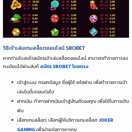
วิธีเข้าเล่นเกมสล็อตออนไลน์ SBOBET
หากท่านใดสนใจสมัครเข้าเล่นสล็อตออนไลน์ สามารถทำรายการลง
ทะเบียนได้ผ่านลิงก์
สมัคร SBOBET โดยตรง
เข้าสู่ระบบ: กรอกข้อมูล ชื่อผู้ใช้ รหัสผ่าน เพื่อทำรายการเข้า
เล่นในขั้นตอนต่อไป
ฝากเงิน: ทำการฝากเงินเข้าสู่บัญชีของคุณ เพื่อใช้ในการเดิม
พัน
เลือกเกมสล็อต: เลือกผู้ให้บริการเกมสล็อต
JOKER
GAMING
เพื่อง่ายต่อการหาเกม