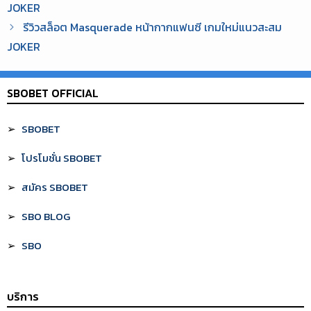
JOKER
รีวิวสล็อต Masquerade หน้ากากแฟนซี เกมใหม่แนวสะสม
JOKER
SBOBET OFFICIAL
SBOBET
โปรโมชั่น SBOBET
สมัคร SBOBET
SBO BLOG
SBO
บริการ