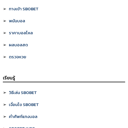
ทางเข้า SBOBET
พนันบอล
ราคาบอลไหล
ผลบอลสด
ตรวจหวย
เรียนรู้
วิธีเล่น SBOBET
เงื่อนไข SBOBET
คำศัพท์แทงบอล