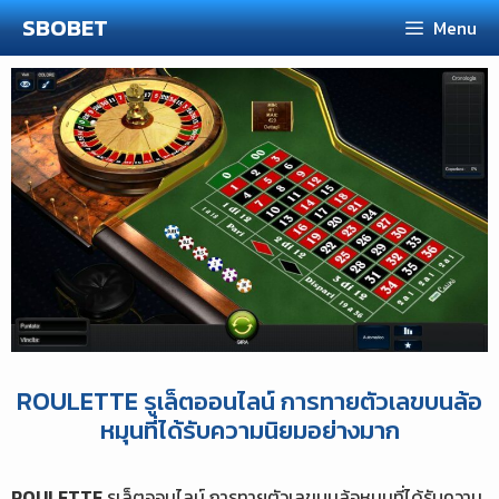
Skip
SBOBET
Menu
to
content
ROULETTE รูเล็ตออนไลน์ การทายตัวเลขบนล้อ
หมุนที่ได้รับความนิยมอย่างมาก
ROULETTE
รูเล็ตออนไลน์ การทายตัวเลขบนล้อหมุนที่ได้รับความ