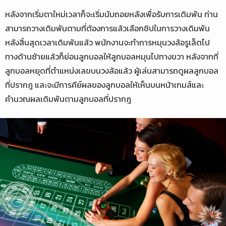
หลังจากเริ่มตาใหม่เวลาก็จะเริ่มนับถอยหลังเพื่อรับการเดิมพัน ท่าน
สามารถวางเดิมพันตามที่ต้องการแล้วเลือกชิปในการวางเดิมพัน
หลังสิ้นสุดเวลาเดิมพันแล้ว พนักงานจะทำการหมุนวงล้อรูเล็ตไป
ทางด้านซ้ายแล้วก็ย่อนลูกบอลให้ลูกบอลหมุนไปทางขวา หลังจากที่
ลูกบอลหยุดที่ตำแหน่งเลขบนวงล้อแล้ว ผู้เล่นสามารถดูผลลูกบอล
ที่ปรากฎ และจะมีการคีย์ผลของลูกบอลให้เห็นบนหน้าเกมส์และ
คำนวณผลเดิมพันตามลูกบอลที่ปรากฎ