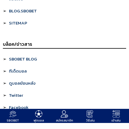
BLOG.SBOBET
SITEMAP
บล็อค/ข่าวสาร
SBOBET BLOG
ทีเด็ดบอล
ดูบอลย้อนหลัง
Twitter
Facebook
Instagram
SBOBET
ฟุตบอล
สมัครสมาชิก
วิธีเล่น
เข้าเล่น