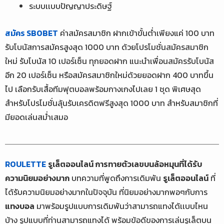
ระบบเเบบปัญญาประดิษฐ์
สมัคร SBOBET
ค่าสมัครสมาชิก ฝากเข้าขั้นต่ำเพียงแค่ 100 บาท
รับโบนัสการสมัครสูงสุด 1000 บาท ด้วยโปรโมชั่นสมัครสมาชิก
ใหม่ รับโบนัส 10 เปอร์เซ็น ทุกยอดฝาก แนะนำเพื่อนสมัครรับโบนัส
อีก 20 เปอร์เซ็น หรือสมัครสมาชิกใหม่ด้วยยอดฝาก 400 บาทขึ้น
ไป เลือกรับเสื้อทีมฟุตบอลพร้อมกางเกงไปเลย 1 ชุด พิเศษสุด
สำหรับโปรโมชั่นลุ้นรับเครดิตฟรีสูงสุด 1000 บาท สำหรับสมาชิกที่
มียอดเล่นสม่ำเสมอ
ROULETTE
รูเล็ตออนไลน์ การทายตัวเลขบนล้อหมุนที่ได้รับ
ความนิยมอย่างมาก
บทความที่พูดถึงการเดิมพัน
รูเล็ตออนไลน์
ที่
ได้รับความนิยมอย่างมากในปัจจุบัน ที่นิยมอย่างมากพอๆกับการ
แทงบอล
มาพร้อมรูปแบบการเดิมพันว่าสามารถแทงได้เเบบไหน
บ้าง รูปแบบที่ท่านสามารถแทงได้ พร้อมข้อดีของการเล่นรูเล็ตบน