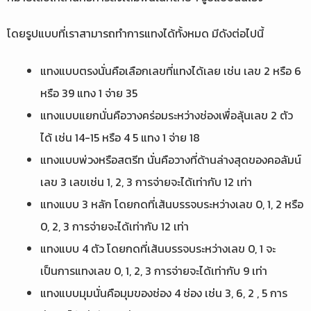
โดยรูปแบบที่เราสามารถทำการแทงได้ทั้งหมด มีดังต่อไปนี้
แทงแบบตรงนั่นคือเลือกเลขที่แทงได้เลย เช่น เลข 2 หรือ 6
หรือ 39 แทง 1 จ่าย 35
แทงแบบแยกนั่นคือวางคร่อมระหว่างช่องเพื่อลุ้นเลข 2 ตัว
ได้ เช่น 14-15 หรือ 4 5 แทง 1 จ่าย 18
แทงแบบพ่วงหรือสตรีท นั่นคือวางที่ด้านล่างสุดของคอลัมน์
เลข 3 เลขเช่น 1, 2, 3 การจ่ายจะได้เท่ากับ 12 เท่า
แทงแบบ 3 หลัก โดยกดที่เส้นบรรจบระหว่างเลข 0, 1, 2 หรือ
0, 2, 3 การจ่ายจะได้เท่ากับ 12 เท่า
แทงแบบ 4 ตัว โดยกดที่เส้นบรรจบระหว่างเลข 0, 1 จะ
เป็นการแทงเลข 0, 1, 2, 3 การจ่ายจะได้เท่ากับ 9 เท่า
แทงแบบมุมนั่นคือมุมของช่อง 4 ช่อง เช่น 3, 6, 2 , 5 การ