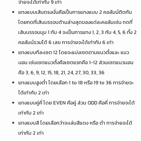
จ่ายจะได้เท่ากับ 9 เท่า
แทงแบบเส้นตรงนั่นคือเป็นการแทงแบบ 2 คอลัมน์ติดกัน
โดยกดที่เส้นบรรจบด้านล่างสุดของแต่ละคอลัมเช่น กดที่
เส้นบรรจบมุม 1 กับ 4 จะเป็นการแทง 1, 2, 3 กับ 4, 5, 6 ทั้ง 2
คอลัมน์รวมได้ 6 เลข การจ่ายจะได้เท่ากับ 6 เท่า
แทงแบบทีละเซต 12 โดยจะแบ่งเซตตามแนวตั้งและ แนว
นอน เช่นเซตแนวตั้งคือเซตแรกคือ 1-12 ส่วนเซตแนวนอน
คือ 3, 6, 9, 12, 15, 18, 21, 24, 27, 30, 33, 36
แทงแบบสูงต่ำ โดยเลือก 1 to 18 หรือ 19 to 36 การจ่ายจะ
ได้เท่ากับ 2 เท่า
แทงแบบคู่คี่ โดย EVEN คือคู่ ส่วน ODD คือคี่ การจ่ายจะได้
เท่ากับ 2 เท่า
แทงแบบสี โดยเลือกว่าจะเล่นสีแดง หรือ ดำ การจ่ายจะได้
เท่ากับ 2 เท่า