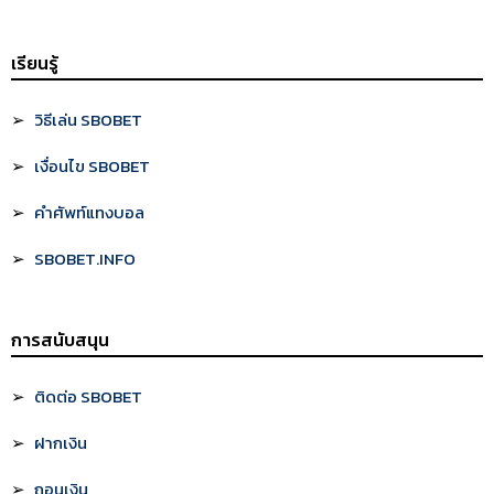
เรียนรู้
วิธีเล่น SBOBET
เงื่อนไข SBOBET
คำศัพท์แทงบอล
SBOBET.INFO
การสนับสนุน
ติดต่อ SBOBET
ฝากเงิน
ถอนเงิน