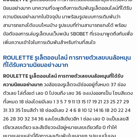
นิยมอย่างมาก บทความที่จะพูดถึงการเดิมพันรูเล็ตออนไลน์ที่ได้รับ
ความนิยมอย่างมากในปัจจุบัน มาพร้อมรูปแบบการเดิมพันว่า
สามารถแทงได้เเบบไหนบ้าง รูปแบบที่ท่านสามารถแทงได้ พร้อม
ข้อดีของการเล่นรูเล็ตบนเว็บพนัน SBOBET ที่เรจะมาพูดถึงกันเพื่อ
เพิ่มความเข้าใจในการเดิมพันสำหรับท่านที่สนใจ
ROULETTE รูเล็ตออนไลน์ การทายตัวเลขบนล้อหมุน
ที่ได้รับความนิยมอย่างมาก
ROULETTE รูเล็ตออนไลน์ การทายตัวเลขบนล้อหมุนที่ได้รับ
ความนิยมอย่างมาก
วงล้อของรูเล็ตจะมีช่องอยู่ทั้งหมด 37 ช่อง
ตัวเลข ไล่ตั้งแต่ เลข 0 ไปจนถึง เลข 36 จะเเบ่งออกเป็น โซนสีเเดง
ทั้งหมด 18 ช่องโดยมีเลข 1 3 5 7 9 11 13 15 17 19 21 23 25 27 29
31 33 35 โซนสีดำ 18 ช่องมีเลข 2 4 6 8 10 12 14 16 18 20 22 24
26 28 30 32 34 36 และโซนสีเขียวอีก 1 ช่อง เลข 0 จะเป็นเลขสี
เขียวเลขเดียว และสีเขียวจะมีอยู่หมายเลขเดียวคือ 0 ทำให้
หมายเลขเหล่านี้คือการลงเดิมพันในหลายๆ รูปแบบนั่นเอง