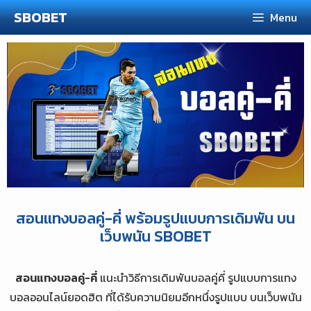
Skip
SBOBET
Menu
to
content
สอนแทงบอลคู่-คี่ พร้อมรูปแบบการเดิมพัน บน
เว็บพนัน SBOBET
สอนแทงบอลคู่-คี่
แนะนำวิธีการเดิมพันบอลคู่คี่ รูปแบบการแทง
บอลออนไลน์ยอดฮิต ที่ได้รับความนิยมอีกหนึ่งรูปแบบ บนเว็บพนัน