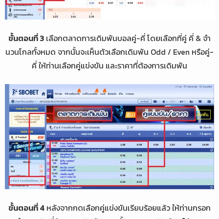
ขั้นตอนที่ 3
เลือกตลาดการเดิมพันบอลคู่-คี่ โดยเลือกที่คู่ คี่ & จำ
นวนโกลทั้งหมด จากนั้นจะเห็นตัวเลือกเดิมพัน Odd / Even หรือคู่-
คี่ ให้ท่านเลือกคู่แข่งขัน และราคาที่ต้องการเดิมพัน
ขั้นตอนที่ 4
หลังจากกดเลือกคู่แข่งขันเรียบร้อยแล้ว ให้ท่านกรอก