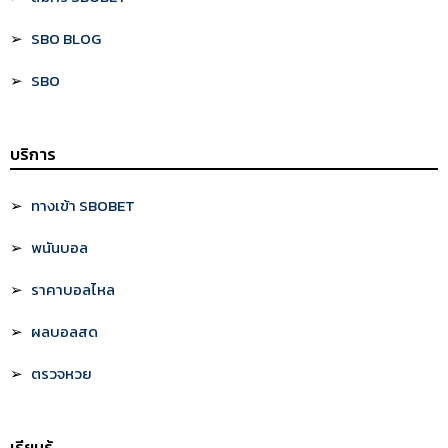
SBO BLOG
SBO
บริการ
ทางเข้า SBOBET
พนันบอล
ราคาบอลไหล
ผลบอลสด
ตรวจหวย
เรียนรู้