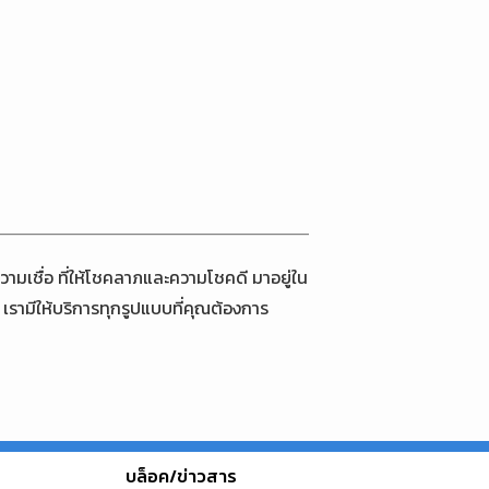
มเชื่อ ที่ให้โชคลาภและความโชคดี มาอยู่ใน
เรามีให้บริการทุกรูปแบบที่คุณต้องการ
บล็อค/ข่าวสาร