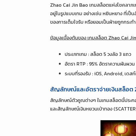
Zhao Cai Jin Bao เกมสล็อตแห่งโชคลาภเกมส
อยู่ในรูปแบบเกม อย่างเช่น หยินหยาง ที่เป
ของการเต็มใจรับ หรือยอมเป็นฝ่ายถูกกระทำ
ข้อมูลเบื้องต้นของ เกมสล็อต Zhao Cai Ji
ประเภทเกม : สล็อต 5 วงล้อ 3 แถว
อัตรา RTP : 95% อัตราความผันผวน
ระบบที่รองรับ : iOS, Android, เดสก
สัญลักษณ์และอัตราจ่ายเงินสล็อต
สัญลักษณ์ตัวคูณต่างๆ ในเกมสล็อตนี้ประกอบไ
และสัญลักษณ์เงินหยวนเป่าทอง (SCATTER) ซึ