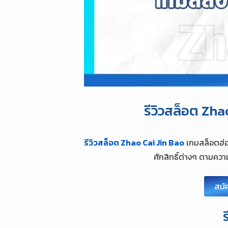
รีวิวสล็อต Zh
รีวิวสล็อต Zhao Cai Jin Bao
เกมสล็อตฮ่อ
ศักสิทธิ์ต่างๆ ตามความ
สมั