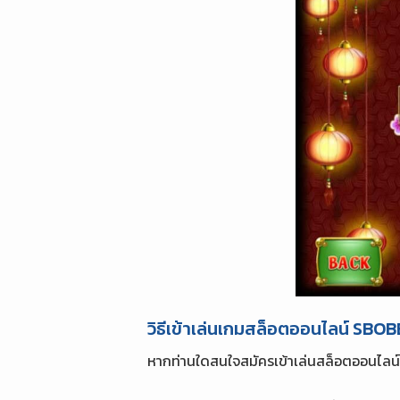
วิธีเข้าเล่นเกมสล็อตออนไลน์ SBO
หากท่านใดสนใจสมัครเข้าเล่นสล็อตออนไลน์