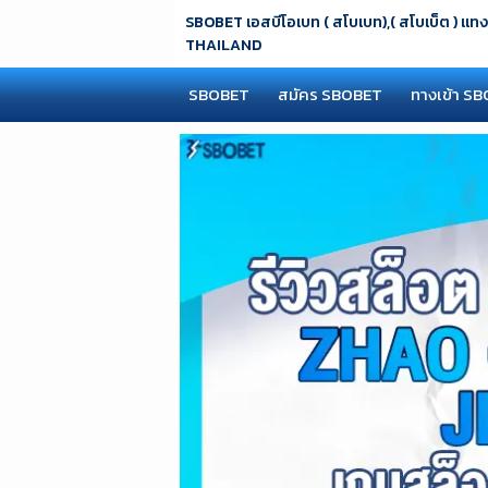
Skip
SBOBET เอสบีโอเบท ( สโบเบท),( สโบเบ็ต )
to
THAILAND
content
SBOBET
สมัคร SBOBET
ทางเข้า S