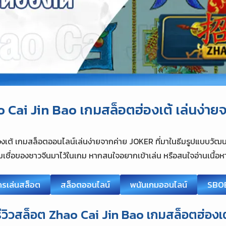
ao Cai Jin Bao เกมสล็อตฮ่องเต้ เล่นง่า
งเต้ เกมสล็อตออนไลน์เล่นง่ายจากค่าย JOKER ที่มาในธีมรูปแบบวัฒน
เชื่อของชาวจีนมาไว้ในเกม หากสนใจอยากเข้าเล่น หรือสนใจอ่านเนื้อหาเพิ
ครเล่นสล็อต
สล็อตออนไลน์
พนันเกมออนไลน์
SBO
รีวิวสล็อต Zhao Cai Jin Bao เกมสล็อตฮ่องเต