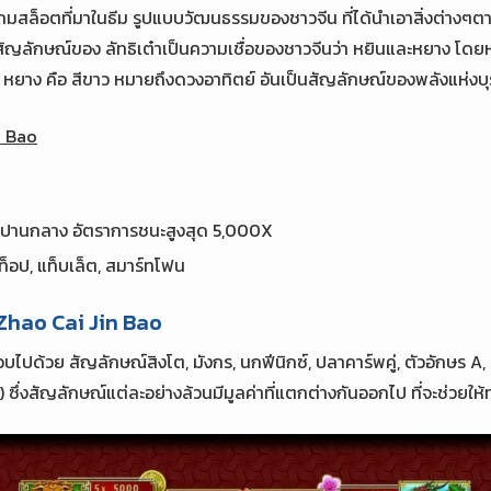
ล็อตที่มาในธีม รูปแบบวัฒนธรรมของชาวจีน ที่ได้นำเอาสิ่งต่างๆตาม
็นสัญลักษณ์ของ ลัทธิเต๋าเป็นความเชื่อของชาวจีนว่า หยินและหยาง โดย
 หยาง คือ สีขาว หมายถึงดวงอาทิตย์ อันเป็นสัญลักษณ์ของพลังแห่งบุ
n Bao
 ปานกลาง อัตราการชนะสูงสุด 5,000X
์ท็อป, แท็บเล็ต, สมาร์ทโฟน
 Zhao Cai Jin Bao
ปด้วย สัญลักษณ์สิงโต, มังกร, นกฟีนิกซ์, ปลาคาร์พคู่, ตัวอักษร A, K
่งสัญลักษณ์แต่ละอย่างล้วนมีมูลค่าที่แตกต่างกันออกไป ที่จะช่วยให้ท