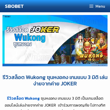
Skip
SBOBET
Menu
to
content
รีวิวสล็อต Wukong ซุนหงอคง เกมแบบ 3 มิติ เล่น
ง่ายจากค่าย JOKER
รีวิวสล็อต Wukong
ซุนหงอคง เกมแบบ 3 มิติ เป็นเกมสล็อต
ออนไลน์เล่นง่ายจากค่าย JOKER เข้าร่วมการผจญภัย ไปทางทิศ