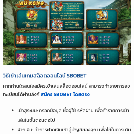
วิธีเข้าเล่นเกมสล็อตออนไลน์ SBOBET
หากท่านใดสนใจสมัครเข้าเล่นสล็อตออนไลน์ สามารถทำรายการลง
ทะเบียนได้ผ่านลิงก์
สมัคร SBOBET โดยตรง
เข้าสู่ระบบ: กรอกข้อมูล ชื่อผู้ใช้ รหัสผ่าน เพื่อทำรายการเข้า
เล่นในขั้นตอนต่อไป
ฝากเงิน: ทำการฝากเงินเข้าสู่บัญชีของคุณ เพื่อใช้ในการเดิม