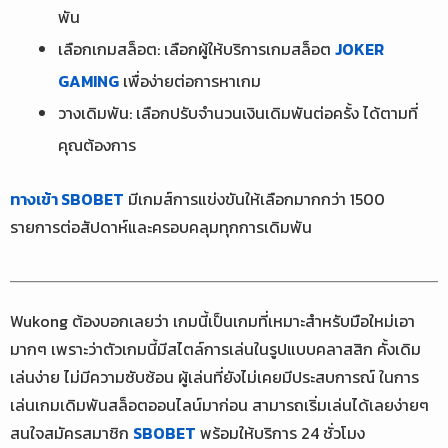
พัน
เลือกเกมสล็อต: เลือกผู้ให้บริการเกมสล็อต
JOKER
GAMING
เพื่อง่ายต่อการหาเกม
วางเดิมพัน: เลือกปรับจำนวนเงินเดิมพันต่อครั้ง ได้ตามที่
คุณต้องการ
ทางเข้า SBOBET
มีเกมส์การแข่งขันให้เลือกมากกว่า 1500
รายการต่อสัปดาห์และครอบคลุมทุกการเดิมพัน
Wukong ต้องบอกเลยว่า เกมนี้เป็นเกมที่เหมาะสำหรับมือใหม่เอา
มากๆ เพราะว่าตัวเกมนี้มีสไตล์การเล่นในรูปแบบคลาสสิก คั้งเดิม
เล่นง่าย ไม่มีความซับซ้อน ผู้เล่นที่ยังไม่เคยมีประสบการณ์ ในการ
เล่นเกมเดิมพันสล็อตออนไลน์มาก่อน สามารถเริ่มเล่นได้เลยง่ายๆ
สนใจสมัครสมาชิก
SBOBET
พร้อมให้บริการ 24 ชั่วโมง