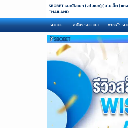
Skip
SBOBET เอสบีโอเบท ( สโบเบท),( สโบเบ็ต )
to
THAILAND
content
SBOBET
สมัคร SBOBET
ทางเข้า S