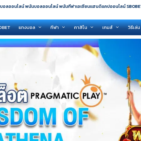
 แทงบอลออนไลน์ พนันบอลออนไลน์ พนันกีฬาเอเชียนแฮนดิแคปออนไลน์ SB
BOBET
แทงบอล
กีฬา
คาสิโน
เกมส์
วิธีเล่น