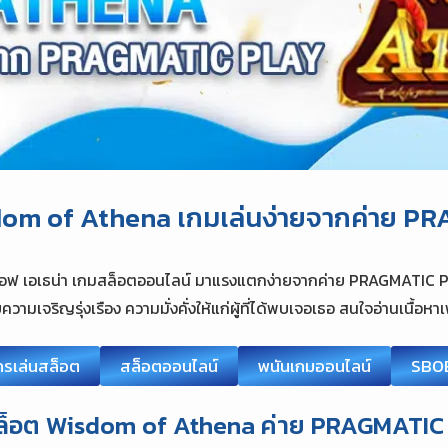
sdom of Athena เกมเล่นง่ายจากค่าย 
อฟ เอเธน่า เกมสล็อตออนไลน์ มาแรงแตกง่ายจากค่าย PRAGMATIC PL
มอบความเจริญรุ่งเรือง ความมั่งคั่งให้แก่ผู้ที่ได้พบเจอเธอ สนใจอ่านเนื้อหาเพ
ครเล่นสล็อต
สล็อตออนไลน์
พนันเกมออนไลน์
SBO
สล็อต Wisdom of Athena ค่าย PRAGMATI