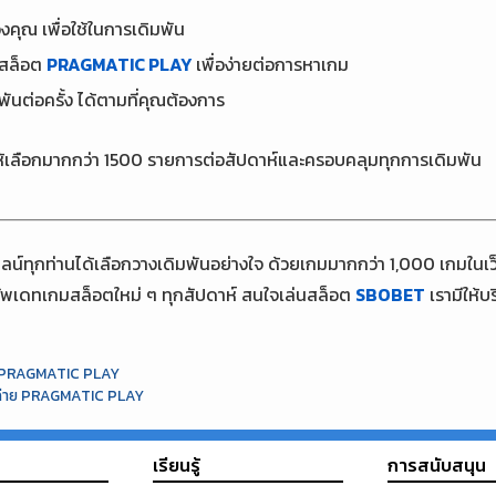
งคุณ เพื่อใช้ในการเดิมพัน
กมสล็อต
PRAGMATIC PLAY
เพื่อง่ายต่อการหาเกม
พันต่อครั้ง ได้ตามที่คุณต้องการ
ห้เลือกมากกว่า 1500 รายการต่อสัปดาห์และครอบคลุมทุกการเดิมพัน
ทุกท่านได้เลือกวางเดิมพันอย่างใจ ด้วยเกมมากกว่า 1,000 เกมในเว็
อมอัพเดทเกมสล็อตใหม่ ๆ ทุกสัปดาห์ สนใจเล่นสล็อต
SBOBET
เรามีให้บ
าย PRAGMATIC PLAY
กค่าย PRAGMATIC PLAY
เรียนรู้
การสนับสนุน