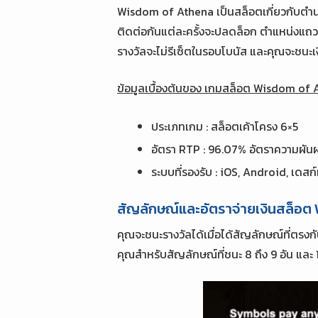
Wisdom of Athena เป็นสล็อตเกี่ยวกับตำ
ติดต่อกันแต่ละครั้งจะปลดล็อก ตำแหน่งแถว
รางวัลจะไม่รีเซ็ตในรอบโบนัส และคุณจะชนะเ
ข้อมูลเบื้องต้นของ เกมสล็อต Wisdom of
ประเภทเกม : สล็อตเค้าโครง 6×5
อัตรา RTP : 96.07% อัตราความผั
ระบบที่รองรับ : iOS, Android, เดสก
สัญลักษณ์และอัตราจ่ายเงินสล็อ
คุณจะชนะรางวัลได้เมื่อได้สัญลักษณ์ที่ตรงกั
คุณสำหรับสัญลักษณ์ที่ชนะ 8 ถึง 9 อัน และ 