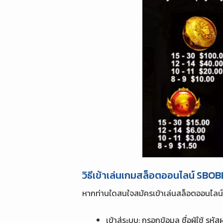
วิธีเข้าเล่นเกมสล็อตออนไลน์ SBO
หากท่านใดสนใจสมัครเข้าเล่นสล็อตออนไลน์
เข้าสู่ระบบ: กรอกข้อมูล ชื่อผู้ใช้ รห