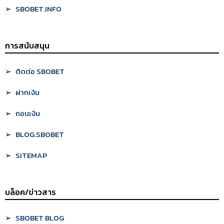
SBOBET.INFO
การสนับสนุน
ติดต่อ SBOBET
ฝากเงิน
ถอนเงิน
BLOG.SBOBET
SITEMAP
บล็อค/ข่าวสาร
SBOBET BLOG