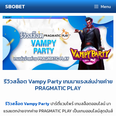
Skip
SBOBET
Menu
to
content
รีวิวสล็อต Vampy Party เกมมาแรงเล่นง่ายค่าย
PRAGMATIC PLAY
รีวิวสล็อต Vampy Party
ปาร์ตี้แวมไพร์ เกมสล็อตออนไลน์ มา
แรงแตกง่ายจากค่าย PRAGMATIC PLAY เป็นเกมออนไลน์สุดมันส์