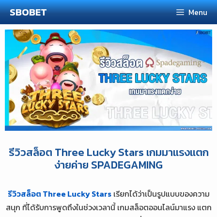
Skip
SBOBET
Menu
to
content
รีวิวสล็อต Three Lucky Stars เกมมาแรงแตก
ง่ายค่าย SPADEGAMING
รีวิวสล็อต Three Lucky Stars
เรียกได้ว่าเป็นรูปแบบของความ
สนุก ที่ได้รับการพูดถึงในช่วงเวลานี้ เกมสล็อตออนไลน์มาแรง แตก