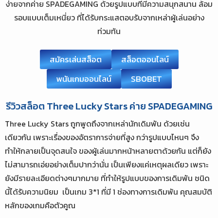
ง่ายจากค่าย SPADEGAMING ด้วยรูปแบบที่มีความสนุกสนาน ล้อม
รอบแบบเต็มเหนี่ยว ที่ได้รับกระแสตอบรับจากเหล่าผู้เล่นอย่าง
ท่วมท้น
สมัครเล่นสล็อต
สล็อตออนไลน์
พนันเกมออนไลน์
SBOBET
รีวิวสล็อต Three Lucky Stars ค่าย SPADEGAMING
Three Lucky Stars ถูกพูดถึงจากเหล่านักเดิมพัน ด้วยเช่น
เดียวกัน เพราะเรื่องของอัตราการจ่ายที่สูง กว่ารูปแบบไหนๆ จึง
ทำให้กลายเป็นจุดสนใจ ของผู้เล่นมากหน้าหลายตาด้วยกัน แต่ก็ยัง
ไม่สามารถเอ่ยอย่างเต็มปากว่านั่น เป็นเพียงแค่เหตุผลเดียว เพราะ
ยังมีรายละเอียดต่างๆมากมาย ที่ทำให้รูปแบบของการเดิมพัน ชนิด
นี้ได้รับความนิยม เป็นเกม 3*1 ที่มี 1 ช่องทางการเดิมพัน คุณสมบัติ
หลักของเกมคือตัวคูณ