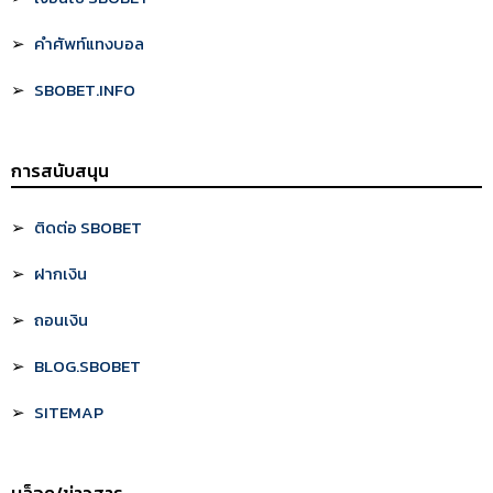
คำศัพท์แทงบอล
SBOBET.INFO
การสนับสนุน
ติดต่อ SBOBET
ฝากเงิน
ถอนเงิน
BLOG.SBOBET
SITEMAP
บล็อค/ข่าวสาร