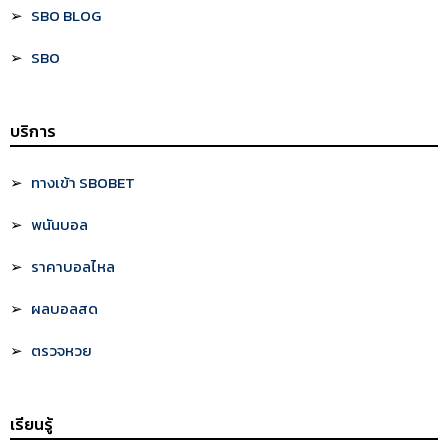
SBO BLOG
SBO
บริการ
ทางเข้า SBOBET
พนันบอล
ราคาบอลไหล
ผลบอลสด
ตรวจหวย
เรียนรู้