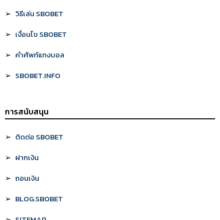
วิธีเล่น SBOBET
เงื่อนไข SBOBET
คำศัพท์แทงบอล
SBOBET.INFO
การสนับสนุน
ติดต่อ SBOBET
ฝากเงิน
ถอนเงิน
BLOG.SBOBET
SITEMAP