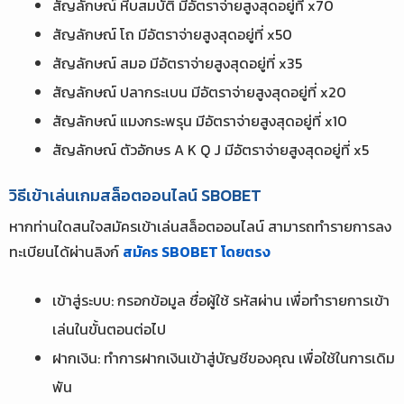
สัญลักษณ์ หีบสมบัติ มีอัตราจ่ายสูงสุดอยู่ที่ x70
สัญลักษณ์ โถ มีอัตราจ่ายสูงสุดอยู่ที่ x50
สัญลักษณ์ สมอ มีอัตราจ่ายสูงสุดอยู่ที่ x35
สัญลักษณ์ ปลากระเบน มีอัตราจ่ายสูงสุดอยู่ที่ x20
สัญลักษณ์ แมงกระพรุน มีอัตราจ่ายสูงสุดอยู่ที่ x10
สัญลักษณ์ ตัวอักษร A K Q J มีอัตราจ่ายสูงสุดอยู่ที่ x5
วิธีเข้าเล่นเกมสล็อตออนไลน์ SBOBET
หากท่านใดสนใจสมัครเข้าเล่นสล็อตออนไลน์ สามารถทำรายการลง
ทะเบียนได้ผ่านลิงก์
สมัคร SBOBET โดยตรง
เข้าสู่ระบบ: กรอกข้อมูล ชื่อผู้ใช้ รหัสผ่าน เพื่อทำรายการเข้า
เล่นในขั้นตอนต่อไป
ฝากเงิน: ทำการฝากเงินเข้าสู่บัญชีของคุณ เพื่อใช้ในการเดิม
พัน