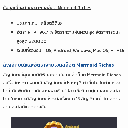
ข้อมูลเบื้องต้นของ เกมสล็อต Mermaid Riches
ประเภทเกม : สล็อตวิดีโอ
อัตรา RTP : 96.71% อัตราความผันผวน สูง อัตราการชนะ
สูงสุด x20000
ระบบที่รองรับ : iOS, Android, Windows, Mac OS, HTML5
สัญลักษณ์และอัตราจ่ายเงินสล็อต Mermaid Riches
สัญลักษณ์คุณสมบัติพิเศษภายในเกมส์สล็อต Mermaid Riches
จะเริ่มอัตราการจ่ายเมื่อสัญลักษณ์ปรากฏ 3 ตัวขึ้นไป ในตำแหน่ง
ไลน์เดิมพันติดต่อกันจากช่องซ้ายไปขวาซึ่งถือว่าผู้เล่นชนะรางวัล
โดยในเกมจะมีสัญลักษณ์รางวัลทั้งหมด 13 สัญลักษณ์ อัตราการ
จ่ายรางวัลที่แตกต่างกัน