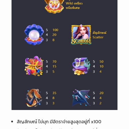
สัญลักษณ์ ไข่มุก มีอัตราจ่ายสูงสุดอยู่ที่ x100