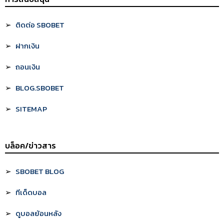
ติดต่อ SBOBET
ฝากเงิน
ถอนเงิน
BLOG.SBOBET
SITEMAP
บล็อค/ข่าวสาร
SBOBET BLOG
ทีเด็ดบอล
ดูบอลย้อนหลัง