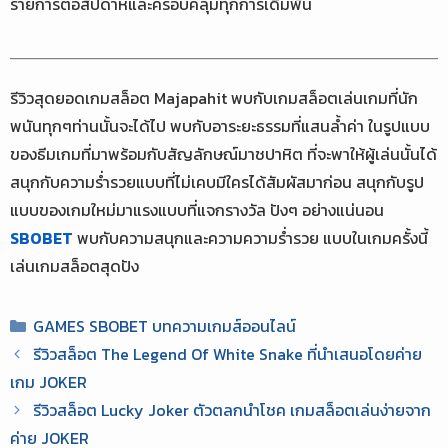
รายการต่อสัปดาห์และครอบคลุมทุกการเดิมพัน
รีวิวสุดยอดเกมสล็อต Majapahit พบกับเกมสล็อตเล่นเกมที่นัก
พนันทุกๆท่านนั้นจะได้ไป พบกับอาระยะธรรมที่แสนล้ำค่า ในรูปแบบ
ของธีมเกมที่มาพร้อมกับสัญลักษณ์มาชปาหิต ที่จะพาให้ผู้เล่นนั้นได้
สนุกกับความร่ำรวยแบบที่ไม่เคบมีใครได้สัมผัสมาก่อน สนุกกับรูป
แบบของเกมใหม่มาแรงแบบที่แจกรางวัล ปังๆ อย่างแน่นอน
SBOBET
พบกับความสนุกและความความร่ำรวย แบบในเกมครั้งนี้
เล่นเกมสล็อตสุดปัง
Categories
GAMES SBOBET บทความเกมส์ออนไลน์
รีวิวสล็อต The Legend Of White Snake ที่นำเสนอโดยค่าย
เกม JOKER
รีวิวสล็อต Lucky Joker ตัวตลกนำโชค เกมสล็อตเล่นง่ายจาก
ค่าย JOKER