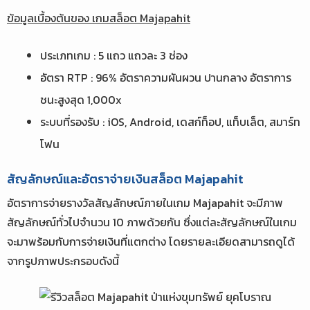
ข้อมูลเบื้องต้นของ เกมสล็อต Majapahit
ประเภทเกม : 5 แถว แถวละ 3 ช่อง
อัตรา RTP : 96% อัตราความผันผวน ปานกลาง อัตราการ
ชนะสูงสุด 1,000x
ระบบที่รองรับ : iOS, Android, เดสก์ท็อป, แท็บเล็ต, สมาร์ท
โฟน
สัญลักษณ์และอัตราจ่ายเงินสล็อต Majapahit
อัตราการจ่ายรางวัลสัญลักษณ์ภายในเกม Majapahit จะมีภาพ
สัญลักษณ์ทั่วไปจำนวน 10 ภาพด้วยกัน ซึ่งแต่ละสัญลักษณ์ในเกม
จะมาพร้อมกับการจ่ายเงินที่แตกต่าง โดยรายละเอียดสามารถดูได้
จากรูปภาพประกรอบดังนี้