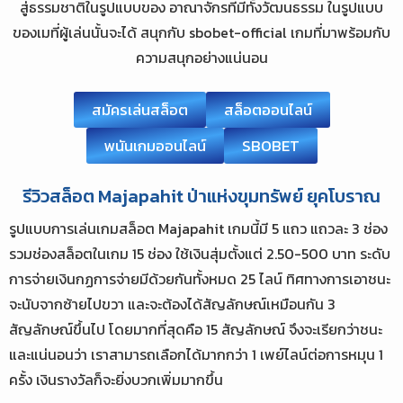
สู่ธรรมชาติในรูปแบบของ อาณาจักรที่มีทั้งวัฒนธรรม ในรูปแบบ
ของเมที่ผู้เล่นนั้นจะได้ สนุกกับ sbobet-official เกมที่มาพร้อมกับ
ความสนุกอย่างแน่นอน
สมัครเล่นสล็อต
สล็อตออนไลน์
พนันเกมออนไลน์
SBOBET
รีวิวสล็อต Majapahit ป่าแห่งขุมทรัพย์ ยุคโบราณ
รูปแบบการเล่นเกมสล็อต Majapahit เกมนี้มี 5 แถว แถวละ 3 ช่อง
รวมช่องสล็อตในเกม 15 ช่อง ใช้เงินสุ่มตั้งแต่ 2.50-500 บาท ระดับ
การจ่ายเงินกฏการจ่ายมีด้วยกันทั้งหมด 25 ไลน์ ทิศทางการเอาชนะ
จะนับจากซ้ายไปขวา และจะต้องได้สัญลักษณ์เหมือนกัน 3
สัญลักษณ์ขึ้นไป โดยมากที่สุดคือ 15 สัญลักษณ์ จึงจะเรียกว่าชนะ
และแน่นอนว่า เราสามารถเลือกได้มากกว่า 1 เพย์ไลน์ต่อการหมุน 1
ครั้ง เงินรางวัลก็จะยิ่งบวกเพิ่มมากขึ้น