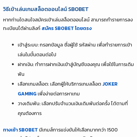
วิธีเข้าเล่นเกมสล็อตออนไลน์ SBOBET
หากท่านใดสนใจสมัครเข้าเล่นสล็อตออนไลน์ สามารถทำรายการลง
ทะเบียนได้ผ่านลิงก์
สมัคร SBOBET โดยตรง
เข้าสู่ระบบ: กรอกข้อมูล ชื่อผู้ใช้ รหัสผ่าน เพื่อทำรายการเข้า
เล่นในขั้นตอนต่อไป
ฝากเงิน: ทำการฝากเงินเข้าสู่บัญชีของคุณ เพื่อใช้ในการเดิม
พัน
เลือกเกมสล็อต: เลือกผู้ให้บริการเกมสล็อต
JOKER
GAMING
เพื่อง่ายต่อการหาเกม
วางเดิมพัน: เลือกปรับจำนวนเงินเดิมพันต่อครั้ง ได้ตามที่
คุณต้องการ
ทางเข้า SBOBET
มีเกมส์การแข่งขันให้เลือกมากกว่า 1500