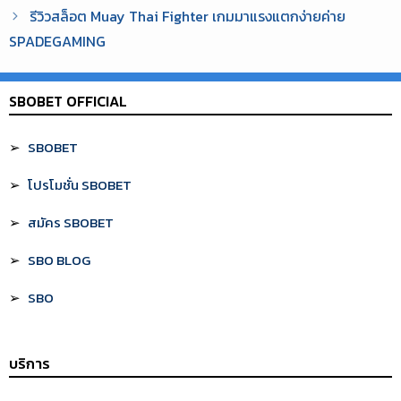
รีวิวสล็อต Muay Thai Fighter เกมมาแรงแตกง่ายค่าย
SPADEGAMING
SBOBET OFFICIAL
SBOBET
โปรโมชั่น SBOBET
สมัคร SBOBET
SBO BLOG
SBO
บริการ