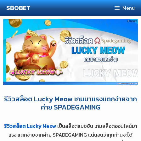
Skip
SBOBET
Menu
to
content
รีวิวสล็อต Lucky Meow เกมมาแรงแตกง่ายจาก
ค่าย SPADEGAMING
รีวิวสล็อต Lucky Meow
เป็นสล็อตแมชชีน เกมสล็อตออนไลน์มา
แรง แตกง่ายจากค่าย SPADEGAMING แน่นอนว่าทุกท่านจะได้