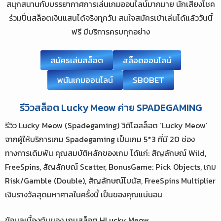
สนุกสนานกับบรรยากาศการเล่นเกมออนไลน์มากมาย นักเสี่ยงโชค
ร่วมปั่นสล็อตเงินแสนได้จริงทุกวัน สนใจสมัครเข้าเล่นได้แล้ววันนี้
ฟรี มีบริการครบทุกอย่าง
สมัครเล่นสล็อต
สล็อตออนไลน์
พนันเกมออนไลน์
SBOBET
รีวิวสล็อต Lucky Meow ค่าย SPADEGAMING
รีวิว Lucky Meow (Spadegaming) วิดีโอสล็อต ‘Lucky Meow’
จากผู้ให้บริการเกม Spadegaming เป็นเกม 5*3 ที่มี 20 ช่อง
ทางการเดิมพัน คุณสมบัติหลักของเกม ได้แก่: สัญลักษณ์ Wild,
FreeSpins, สัญลักษณ์ Scatter, BonusGame: Pick Objects, เกม
Risk/Gamble (Double), สัญลักษณ์โบนัส, FreeSpins Multiplier
เงินรางวัลสุดมหาศาลในครั้งนี้ เป็นของคุณแน่นอน
ข้อมูลเบื้องต้นของ เกมสล็อต HLucky Meow