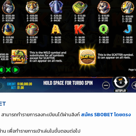
BET
 สามารถทำรายการลงทะเบียนได้ผ่านลิงก์
สมัคร SBOBET โดยตรง
ัสผ่าน เพื่อทำรายการเข้าเล่นในขั้นตอนต่อไป