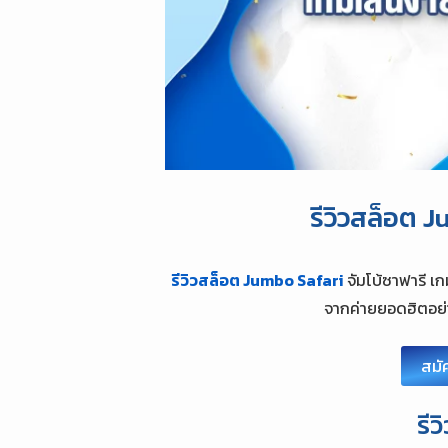
รีวิวสล็อต
รีวิวสล็อต Jumbo Safari
จัมโบ้ซาฟารี เ
จากค่ายยอดฮิตอย่า
สมั
รี