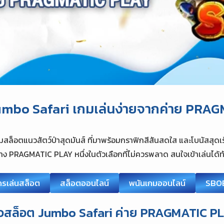
 Jumbo Safari เกมเล่นง่ายจากค่าย PRA
กมสล็อตแนวสัตว์ป่าสุดมันส์ ที่มาพร้อมกราฟิกสีสันสดใส และโบนัสสุด
ง PRAGMATIC PLAY หนึ่งในตัวเลือกที่ไม่ควรพลาด สนใจเข้าเล่นได้ทัน
ครเล่นสล็อต
สล็อตออนไลน์
พนันเกมออนไลน์
SBO
วิวสล็อต Jumbo Safari ค่าย PRAGMATIC P