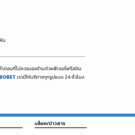
พัน
คำตอบที่ไม่ควรมองข้ามด้วยฟีเจอร์ฟรีสปิน
BOBET
เรามีให้บริการทุกรูปแบบ 24 ชั่วโมง
บล็อค/ข่าวสาร