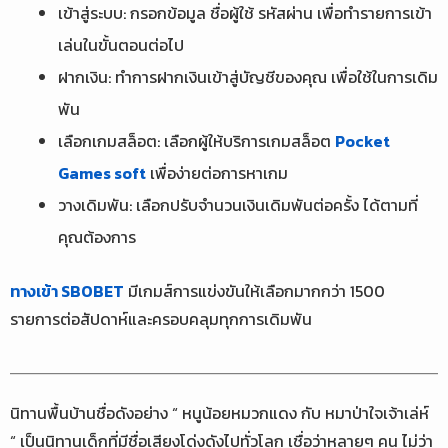
เข้าสู่ระบบ: กรอกข้อมูล ชื่อผู้ใช้ รหัสผ่าน เพื่อทำรายการเข้า
เล่นในขั้นตอนต่อไป
ฝากเงิน: ทำการฝากเงินเข้าสู่บัญชีของคุณ เพื่อใช้ในการเดิม
พัน
เลือกเกมสล็อต: เลือกผู้ให้บริการเกมสล็อต
Pocket
Games soft
เพื่อง่ายต่อการหาเกม
วางเดิมพัน: เลือกปรับจำนวนเงินเดิมพันต่อครั้ง ได้ตามที่
คุณต้องการ
ทางเข้า SBOBET
มีเกมส์การแข่งขันให้เลือกมากกว่า 1500
รายการต่อสัปดาห์และครอบคลุมทุกการเดิมพัน
นิทานพื้นบ้านชื่อดังอย่าง “ หนูน้อยหมวกแดง กับ หมาป่าใจเจ้าเล่ห์
“ เป็นนิทานเด็กที่มีชื่อเสียงโด่งดังไปทั่วโลก เชื่อว่าหลายๆ คน ไม่ว่า