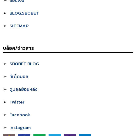
ถอนเงิน
BLOG.SBOBET
SITEMAP
บล็อค/ข่าวสาร
SBOBET BLOG
ทีเด็ดบอล
ดูบอลย้อนหลัง
Twitter
Facebook
Instagram