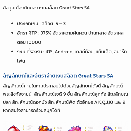
ข้อมูลเบื้องต้นของ เกมสล็อต Great Stars SA
ประเภทเกม : สล็อต 5 – 3
อัตรา RTP : 975% อัตราความผันผวน ปานกลาง อัตราผล
ตอบ 10000
ระบบที่รองรับ : iOS, Android, เดสก์ท็อป, แท็บเล็ต, สมาร์ท
โฟน
สัญลักษณ์และอัตราจ่ายเงินสล็อต Great Stars SA
สัญลักษณ์ภายในเกมประกอบไปด้วยสัญลักษณ์ดังนี้ สัญลักษณ์
พระสังกัจจายน์ สัญลักษณ์เจดี 9 ชั้น สัญลักษณ์ลูกท้อ สัญลักษณ์
ปลา สัญลักษณ์ดอกบัว สัญลักษณ์พัด ตัวอักษร A,K,Q,J,10 และ 9
หากสนใจสามารถร่วมสนุกได้ที่