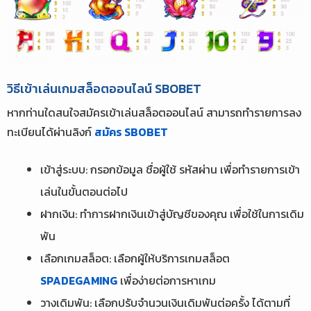
วิธีเข้าเล่นเกมสล็อตออนไลน์ SBOBET
หากท่านใดสนใจสมัครเข้าเล่นสล็อตออนไลน์ สามารถทำรายการลง
ทะเบียนได้ผ่านลิงก์
สมัคร SBOBET
เข้าสู่ระบบ: กรอกข้อมูล ชื่อผู้ใช้ รหัสผ่าน เพื่อทำรายการเข้า
เล่นในขั้นตอนต่อไป
ฝากเงิน: ทำการฝากเงินเข้าสู่บัญชีของคุณ เพื่อใช้ในการเดิม
พัน
เลือกเกมสล็อต: เลือกผู้ให้บริการเกมสล็อต
SPADEGAMING
เพื่อง่ายต่อการหาเกม
วางเดิมพัน: เลือกปรับจำนวนเงินเดิมพันต่อครั้ง ได้ตามที่