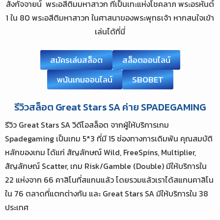
สังกัจจายน์ พระอสีติมมหาสาวก ที่เป็นเทะแห่งโชคลาภ พระอรหันต์
1 ใน 80 พระอสีติมหาสาวก ในศาสนาของพระพุทธเจ้า หากสนใจเข้า
เล่นได้ที่นี่
สมัครเล่นสล็อต
สล็อตออนไลน์
พนันเกมออนไลน์
SBOBET
รีวิวสล็อต Great Stars SA ค่าย SPADEGAMING
รีวิว Great Stars SA วิดีโอสล็อต จากผู้ให้บริการเกม
Spadegaming เป็นเกม 5*3 ที่มี 15 ช่องทางการเดิมพัน คุณสมบัติ
หลักของเกม ได้แก่ สัญลักษณ์ Wild, FreeSpins, Multiplier,
สัญลักษณ์ Scatter, เกม Risk/Gamble (Double) มีให้บริการใน
22 แห่งจาก 66 คาสิโนที่สแกนแล้ว โดยรวมแล้วเราได้สแกนคาสิโน
ใน 76 ตลาดที่แตกต่างกัน และ Great Stars SA มีให้บริการใน 38
ประเทศ