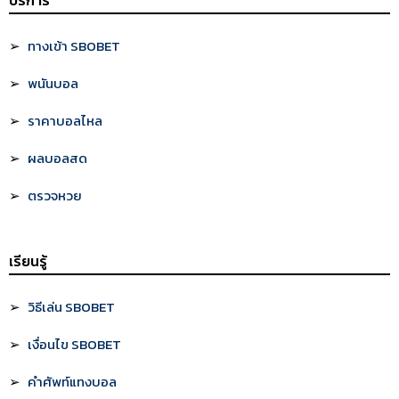
ทางเข้า SBOBET
พนันบอล
ราคาบอลไหล
ผลบอลสด
ตรวจหวย
เรียนรู้
วิธีเล่น SBOBET
เงื่อนไข SBOBET
คำศัพท์แทงบอล