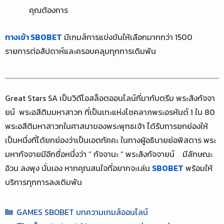
คุณต้องการ
ทางเข้า SBOBET
มีเกมส์การแข่งขันให้เลือกมากกว่า 1500
รายการต่อสัปดาห์และครอบคลุมทุกการเดิมพัน
Great Stars SA เป็นวิดีโอสล็อตออนไลน์ที่มากับตรีม พระสังกัจจา
ยน์ พระอสีติมมหาสาวก ที่เป็นเทะแห่งโชคลาภพระอรหันต์ 1 ใน 80
พระอสีติมหาสาวกในศาสนาของพระพุทธเจ้า ได้รับการยกย่องให้
เป็นหนึ่งที่ได้ยกย่องว่าเป็นเอตทัคคะ ในทางผู้อธิบายย่อพิสดาร พระ
มหากัจจายมีอีกชื่อหนึ่งว่า “ กัจจานะ “ พระสังกัจจายน์ มีลักษณะ
อ้วน ลงพุง นั่นเอง หากคุณสนใจที่อยากจะเล่น
SBOBET
พร้อมให้
บริการทุกการลงเดิมพัน
Categories
GAMES SBOBET บทความเกมส์ออนไลน์