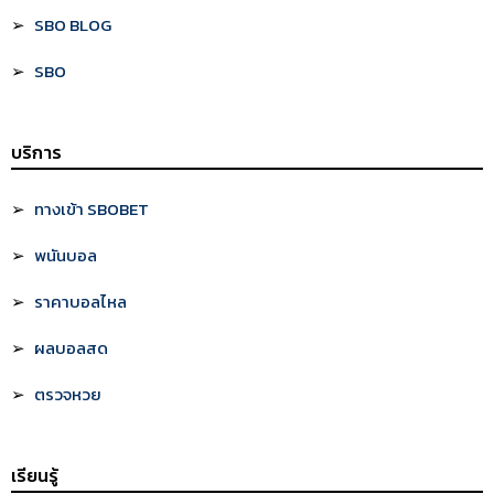
SBO BLOG
SBO
บริการ
ทางเข้า SBOBET
พนันบอล
ราคาบอลไหล
ผลบอลสด
ตรวจหวย
เรียนรู้