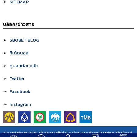
SITEMAP
บล็อค/ข่าวสาร
SBOBET BLOG
ทีเด็ดบอล
ดูบอลย้อนหลัง
Twitter
Facebook
Instagram
Coptright ©2026 Sbobet Official Asian Handicap Betting Thailand.