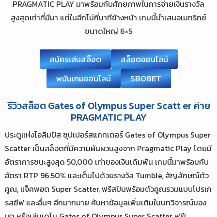
PRAGMATIC PLAY มาพร้อมกับศักยภาพในการจ่ายเงินรางวัล
สูงสุดเท่าที่มีมา แต่ในอีกไม่กี่นาทีข้างหน้า เกมนี้นำเสนอเมทริกซ์
ขนาดใหญ่ 6×5
สมัครเล่นสล็อต
สล็อตออนไลน์
พนันเกมออนไลน์
SBOBET
รีวิวสล็อต Gates of Olympus Super Scatt er ค่าย
PRAGMATIC PLAY
ประตูแห่งโอลิมปัส ซุปเปอร์สแคทเตอร์ Gates of Olympus Super
Scatter เป็นสล็อตที่มีความผันผวนสูงจาก Pragmatic Play โดยมี
อัตราการชนะสูงสุด 50,000 เท่าของเงินเดิมพัน เกมนี้มาพร้อมกับ
อัตรา RTP 96.50% และเต็มไปด้วยรางวัล Tumble, สัญลักษณ์ตัว
คูณ, แจ็คพอต Super Scatter, ฟรีสปินพร้อมตัวคูณรวมแบบโปรเก
รสซีฟ และอื่นๆ อีกมากมาย ค้นหาข้อมูลเพิ่มเติมในบทวิจารณ์ของ
เรา หรือเล่นเดโม Gates of Olympus Super Scatter ฟรี!