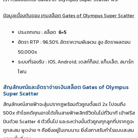
ข้อมูลเบื้องต้นของ เกมสล็อต Gates of Olympus Super Scatter
ประเภทเกม : สล็อต
6×5
อัตรา RTP : 96.50% อัตราความผันผวน สูง อัตราผลตอบ
50,000x
ระบบที่รองรับ : iOS, Android, เดสก์ท็อป, แท็บเล็ต, สมาร์ท
โฟน
สัญลักษณ์และอัตราจ่ายเงินสล็อต Gates of Olympus
Super Scatter
สัญลักษณ์สายฟ้าจะสุ่มปรากฏพร้อมตัวคูณตั้งแต่ 2x ไปจนถึง
500x ถ้าโชคดีคุณอาจได้เห็นสายฟ้าพลิกชีวิตในไม่กี่วินาที เข้าฟรีส
ปินด้วย Scatter 4 ตัวขึ้นไป และระหว่างนั้นตัวคูณทุกลูกที่ปรากฏจะ
ถูกสะสม พูดง่าย ๆ คือยิ่งอยู่ในเกมนาน ยิ่งโอกาสรับกำไรแบบสะสม