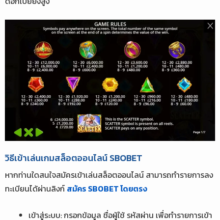
ดอกเบี้ยยิ่งสูง
วิธีเข้าเล่นเกมสล็อตออนไลน์ SBOBET
หากท่านใดสนใจสมัครเข้าเล่นสล็อตออนไลน์ สามารถทำรายการลง
ทะเบียนได้ผ่านลิงก์
สมัคร SBOBET โดยตรง
เข้าสู่ระบบ: กรอกข้อมูล ชื่อผู้ใช้ รหัสผ่าน เพื่อทำรายการเข้า