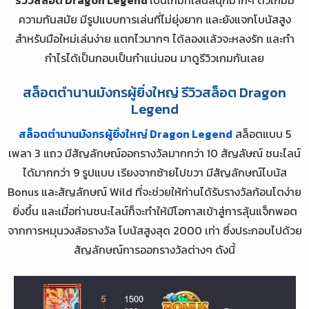
ความทันสมัย มีรูปแบบการเล่นที่ไม่ยุ่งยาก และยังแจกโบนัสสูง
สำหรับมือใหม่เล่นง่าย แตกไวมากๆ ได้ลองเเล้วจะหลงรัก และทำ
กำไรได้เป็นกอบเป็นกำแน่นอน มาดูรีวิวเกมกันเลย
สล็อตตำนานมังกรผู้ยิ่งใหญ่ รีวิวสล็อต Dragon
Legend
สล็อตตำนานมังกรผู้ยิ่งใหญ่ Dragon Legend
สล็อตแบบ 5
เพลา 3 แถว มีสัญลักษณ์ออกรางวัลมากกว่า 10 สัญลัษณ์ ชนะไลน์
ได้มากกว่า 9 รูปแบบ เรียงจากซ้ายไปขวา มีสัญลักษณ์โบนัส
Bonus และสัญลักษณ์ Wild ที่จะช่วยให้ท่านได้รับรางวัลก้อนโตง่าย
ยิ่งขึ้น และเมื่อท่านชนะไลน์ก็จะทำให้มีโอกาสเข้าสู่การลุ้นแจ็กพอต
จากการหมุนวงล้อรางวัล โบนัสสูงสุด 2000 เท่า ซึ่งประกอบไปด้วย
สัญลักษณ์การออกรางวัลต่างๆ ดังนี้