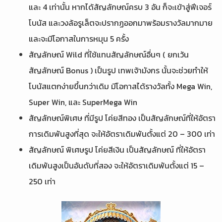
และ 4 เท่านั้น หากได้สัญลักษณ์ครบ 3 อัน ก็จะเข้าสู่ฟีเจอร์
โบนัส และวงล้อรูเล็ตจะปรากฏออกมาพร้อมรางวัลมากมาย
และจะมีโอกาสในการหมุน 5 ครั้ง
สัญลักษณ์ Wild ที่ใช้แทนสัญลักษณ์อื่นๆ ( ยกเว้น
สัญลักษณ์ Bonus ) เป็นรูป เทพเจ้ามังกร นั้นจะช่วยทำให้
โบนัสแตกง่ายขึ้นกว่าเดิม มีโอกาสได้รางวัลทั้ง Mega Win,
Super Win, และ SuperMega Win
สัญลักษณ์พิเศษ ที่มีรูป โค่ยสีทอง เป็นสัญลักษณ์ที่ให้อัตรา
การเดิมพันสูงที่สุด จะให้อัตราเดิมพันตั้งแต่ 20 – 300 เท่า
สัญลักษณ์ พิเศษรูป โค่ยสีเงิน เป็นสัญลักษณ์ ที่ให้อัตรา
เดิมพันสูงเป็นอันดับที่สอง จะให้อัตราเดิมพันตั้งแต่ 15 –
250 เท่า