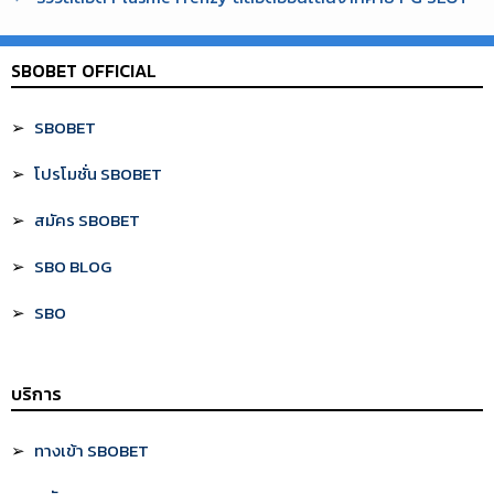
SBOBET OFFICIAL
SBOBET
โปรโมชั่น SBOBET
สมัคร SBOBET
SBO BLOG
SBO
บริการ
ทางเข้า SBOBET