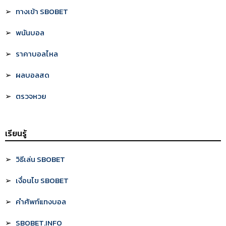
ทางเข้า SBOBET
พนันบอล
ราคาบอลไหล
ผลบอลสด
ตรวจหวย
เรียนรู้
วิธีเล่น SBOBET
เงื่อนไข SBOBET
คำศัพท์แทงบอล
SBOBET.INFO