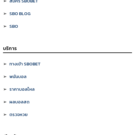
สมัคร SBOBET
SBO BLOG
SBO
บริการ
ทางเข้า SBOBET
พนันบอล
ราคาบอลไหล
ผลบอลสด
ตรวจหวย