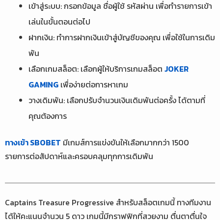
เข้าสู่ระบบ: กรอกข้อมูล ชื่อผู้ใช้ รหัสผ่าน เพื่อทำรายการเข้า
เล่นในขั้นตอนต่อไป
ฝากเงิน: ทำการฝากเงินเข้าสู่บัญชีของคุณ เพื่อใช้ในการเดิม
พัน
เลือกเกมสล็อต: เลือกผู้ให้บริการเกมสล็อต
JOKER
GAMING
เพื่อง่ายต่อการหาเกม
วางเดิมพัน: เลือกปรับจำนวนเงินเดิมพันต่อครั้ง ได้ตามที่
คุณต้องการ
ทางเข้า SBOBET
มีเกมส์การแข่งขันให้เลือกมากกว่า 1500
รายการต่อสัปดาห์และครอบคลุมทุกการเดิมพัน
Captains Treasure Progressive สำหรับสล็อตเกมนี้ ทางทีมงาน
ได้ให้คะแนนจำนวน 5 ดาว เกมนี้มีกราฟฟิกที่สวยงาม ตื่นตาตื่นใจ