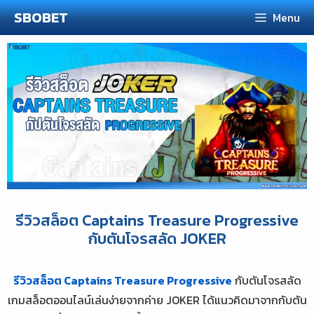
Skip
SBOBET
Menu
to
content
รีวิวสล็อต Captains Treasure Progressive
กับตันโจรสลัด JOKER
รีวิวสล็อต Captains Treasure Progressive
กับตันโจรสลัด
เกมสล็อตออนไลน์เล่นง่ายจากค่าย JOKER ได้แนวคิดมาจากกับตัน