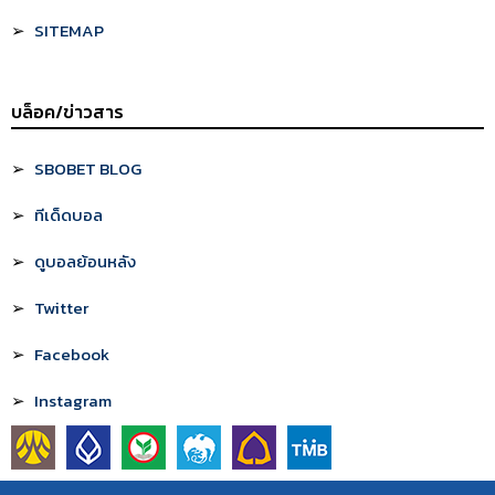
SITEMAP
บล็อค/ข่าวสาร
SBOBET BLOG
ทีเด็ดบอล
ดูบอลย้อนหลัง
Twitter
Facebook
Instagram