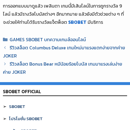
การออกแบบมาดูแล้ว เพลินตา เกมนี้มีเส้นไลน์ในการถูกรางวัล 9
ไลน์ แล้วมีรางวัลโบนัสต่างๆ อีกมากมาย แล้วยังมีตัวช่วยต่าง ๆ ที่
จะช่วยให้ท่านได้รับรางวัลแจ็ตพ็อต
SBOBET
มีบริการ
Categories
GAMES SBOBET บทความเกมส์ออนไลน์
รีวิวสล็อต Columbus Deluxe เกมใหม่มาแรงแตกง่ายจากค่าย
JOKER
รีวิวสล็อต Bonus Bear หมีน้อยร้อยโบนัส เกมมาแรงเล่นง่าย
ค่าย JOKER
SBOBET OFFICIAL
SBOBET
โปรโมชั่น SBOBET