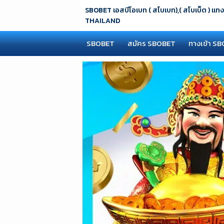
Skip
SBOBET เอสบีโอเบท ( สโบเบท),( สโบเบ็ต )
to
THAILAND
content
SBOBET
สมัคร SBOBET
ทางเข้า S