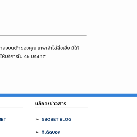
บนตักของคุณ เทพเจ้าไฉ่สิ่งเอี้ย มีให้
ีให้บริการใน 46 ประเทศ
บล็อค/ข่าวสาร
BET
SBOBET BLOG
ทีเด็ดบอล