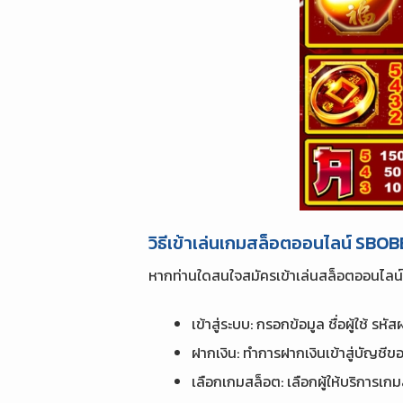
วิธีเข้าเล่นเกมสล็อตออนไลน์ SBO
หากท่านใดสนใจสมัครเข้าเล่นสล็อตออนไลน์
เข้าสู่ระบบ: กรอกข้อมูล ชื่อผู้ใช้ รห
ฝากเงิน: ทำการฝากเงินเข้าสู่บัญชีขอ
เลือกเกมสล็อต: เลือกผู้ให้บริการเ