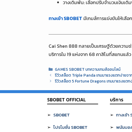
วางเดิมพัน: เลือกปรับจำนวนเงินเดิม
ทางเข้า SBOBET
มีเกมส์การแข่งขันให้เลื
Cai Shen 888 กลายเป็นเศรษฐีด้วยความช่วยเ
บริการใน 19 แห่งจาก 68 คาสิโนที่สแกนแล
Categories
GAMES SBOBET บทความเกมส์ออนไลน์
รีวิวสล็อต Triple Panda เกมมาแรงแตกง่าย
รีวิวสล็อต 5 Fortune Dragons เกมมาแรงแต
SBOBET OFFICIAL
บริการ
SBOBET
ทางเข้า
โปรโมชั่น SBOBET
พนันบอ