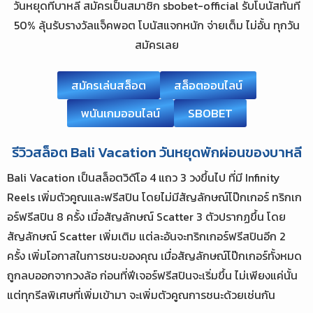
วันหยุดที่บาหลี สมัครเป็นสมาชิก sbobet-official รับโบนัสทันที
50% ลุ้นรับรางวัลแจ็คพอต โบนัสแจกหนัก จ่ายเต็ม ไม่อั้น ทุกวัน
สมัครเลย
สมัครเล่นสล็อต
สล็อตออนไลน์
พนันเกมออนไลน์
SBOBET
รีวิวสล็อต Bali Vacation วันหยุดพักผ่อนของบาหลี
Bali Vacation เป็นสล็อตวิดีโอ 4 แถว 3 วงขึ้นไป ที่มี Infinity
Reels เพิ่มตัวคูณและฟรีสปิน โดยไม่มีสัญลักษณ์โป๊กเกอร์ ทริกเก
อร์ฟรีสปิน 8 ครั้ง เมื่อสัญลักษณ์ Scatter 3 ตัวปรากฏขึ้น โดย
สัญลักษณ์ Scatter เพิ่มเติม แต่ละอันจะทริกเกอร์ฟรีสปินอีก 2
ครั้ง เพิ่มโอกาสในการชนะของคุณ เมื่อสัญลักษณ์โป๊กเกอร์ทั้งหมด
ถูกลบออกจากวงล้อ ก่อนที่ฟีเจอร์ฟรีสปินจะเริ่มขึ้น ไม่เพียงแค่นั้น
แต่ทุกรีลพิเศษที่เพิ่มเข้ามา จะเพิ่มตัวคูณการชนะด้วยเช่นกัน