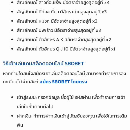
สัญลักษณ์ สาวถือเซิร์ฟ มีอัตราจ่ายสูงสุดอยู่ที่ x4
สัญลักษณ์ ที่ท่องเที่ยว มีอัตราจ่ายสูงสุดอยู่ที่ x3
สัญลักษณ์ หมวก มีอัตราจ่ายสูงสุดอยู่ที่ x3
สัญลักษณ์ มะพร้าว มีอัตราจ่ายสูงสุดอยู่ที่ x3
สัญลักษณ์ ตัวอักษร A K มีอัตราจ่ายสูงสุดอยู่ที่ x2
สัญลักษณ์ ตัวอักษร Q J 10 มีอัตราจ่ายสูงสุดอยู่ที่ x1
วิธีเข้าเล่นเกมสล็อตออนไลน์ SBOBET
หากท่านใดสนใจสมัครเข้าเล่นสล็อตออนไลน์ สามารถทำรายการลง
ทะเบียนได้ผ่านลิงก์
สมัคร SBOBET โดยตรง
เข้าสู่ระบบ: กรอกข้อมูล ชื่อผู้ใช้ รหัสผ่าน เพื่อทำรายการเข้า
เล่นในขั้นตอนต่อไป
ฝากเงิน: ทำการฝากเงินเข้าสู่บัญชีของคุณ เพื่อใช้ในการเดิม
พัน