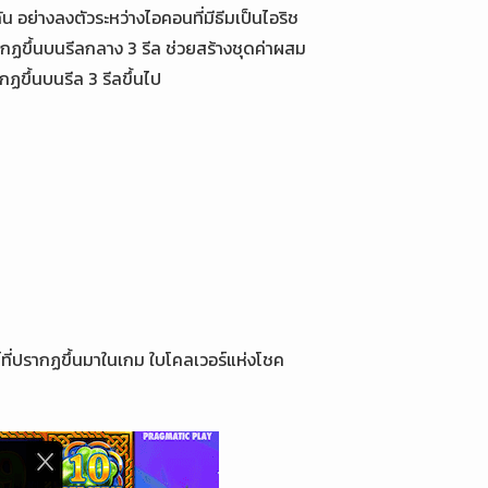
น อย่างลงตัวระหว่างไอคอนที่มีธีมเป็นไอริช
ากฏขึ้นบนรีลกลาง 3 รีล ช่วยสร้างชุดค่าผสม
ฏขึ้นบนรีล 3 รีลขึ้นไป
์ที่ปรากฏขึ้นมาในเกม ใบโคลเวอร์แห่งโชค