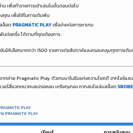
ัสผ่าน เพื่อทำรายการเข้าเล่นในขั้นตอนต่อไป
งคุณ เพื่อใช้ในการเดิมพัน
กมสล็อต
PRAGMATIC PLAY
เพื่อง่ายต่อการหาเกม
พันต่อครั้ง ได้ตามที่คุณต้องการ
งขันให้เลือกมากกว่า 1500 รายการต่อสัปดาห์และครอบคลุมทุกการเดิม
นจากค่าย Pragmatic Play ตัวเกมมาในธีมแห่งความโชคดี จากไอร์แล
โคลเวอร์สี่แฉกหมวกเลเปรอคอน เหรียญทอง หากสนใจเล่นสล็อต
SBOB
่าย PRAGMATIC PLAY
ายค่าย PRAGMATIC PLAY
เรียนรู้
การสนับสนุน