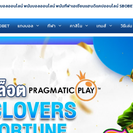
 แทงบอลออนไลน์ พนันบอลออนไลน์ พนันกีฬาเอเชียนแฮนดิแคปออนไลน์ SB
BOBET
แทงบอล
กีฬา
คาสิโน
เกมส์
วิธีเล่น