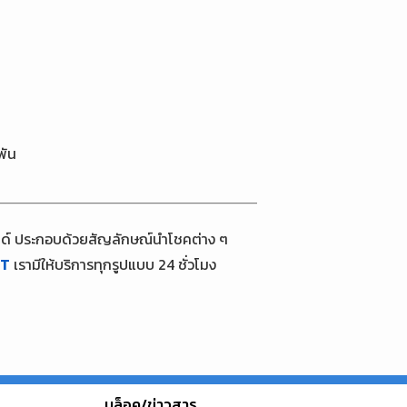
พัน
นด์ ประกอบด้วยสัญลักษณ์นำโชคต่าง ๆ
ET
เรามีให้บริการทุกรูปแบบ 24 ชั่วโมง
บล็อค/ข่าวสาร