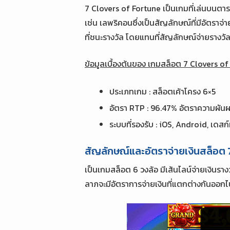
7 Clovers of Fortune เป็นเกมที่เล่นบนตารา
เช่น เลพริคอนซึ่งเป็นสัญลักษณ์ที่มีอัตราจ
ที่ชนะรางวัล โดยแทนที่สัญลักษณ์จ่ายรางวัล
ข้อมูลเบื้องต้นของ เกมสล็อต 7 Clovers o
ประเภทเกม : สล็อตเค้าโครง 6×5
อัตรา RTP : 96.47% อัตราความผั
ระบบที่รองรับ : iOS, Android, เดสก
สัญลักษณ์และอัตราจ่ายเงินสล็อต 
เป็นเกมสล็อต 6 วงล้อ มีเส้นไลน์จ่ายเงินร
ลาภจะมีอัตราการจ่ายเงินที่แตกต่างกันออกไ