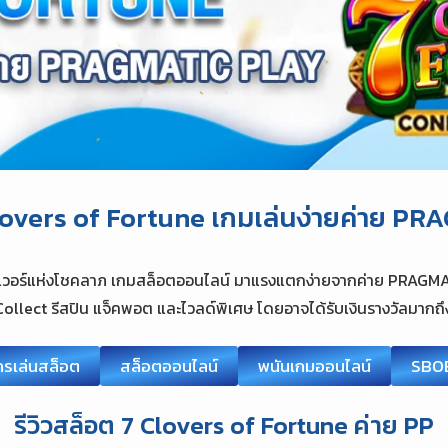
 Clovers of Fortune เกมเล่นง่ายค่าย P
วอร์แห่งโชคลาภ เกมสล็อตออนไลน์ มาแรงแตกง่ายจากค่าย PRAGMAT
llect รีสปิน แจ็คพอต และไวลด์พิเศษ โดยอาจได้รับเงินรางวัลมากถึง
ครเล่นสล็อต
สล็อตออนไลน์
พนันเกมออนไลน์
SBO
รีวิวสล็อต 7 Clovers of Fortune ค่าย PP