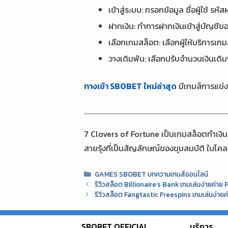
เข้าสู่ระบบ: กรอกข้อมูล ชื่อผู้ใช้ รห
ฝากเงิน: ทำการฝากเงินเข้าสู่บัญชีขอ
เลือกเกมสล็อต: เลือกผู้ให้บริการเ
วางเดิมพัน: เลือกปรับจำนวนเงินเดิม
ทางเข้า SBOBET ใหม่ล่าสุด
มีเกมส์การแข่
7 Clovers of Fortune เป็นเกมสล็อตทำเงิ
สายรุ้งที่เป็นสัญลักษณ์ของขุมสมบัติ ใบ
Categories
GAMES SBOBET บทความเกมส์ออนไลน์
รีวิวสล็อต Billionaire’s Bank เกมเล่นง่ายค
รีวิวสล็อต Fangtastic Freespins เกมเล่นง่
SBOBET OFFICIAL
บริการ