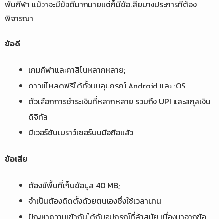
พันกีฬา แม้ว่าจะมีข้อดีมากมายแต่ก็มีข้อเสียบางประการที่ต้อง
พิจารณา
ข้อดี
เกมกีฬาและคาสิโนหลากหลาย;
ดาวน์โหลดฟรีได้ทั้งบนอุปกรณ์ Android และ iOS
ตัวเลือกการชำระเงินที่หลากหลาย รวมถึง UPI และสกุลเงิน
ดิจิทัล
มีเวอร์ชันเบราว์เซอร์บนมือถือแล้ว
ข้อเสีย
ต้องมีพื้นที่เก็บข้อมูล 40 MB;
จำเป็นต้องติดตั้งด้วยตนเองซึ่งใช้เวลานาน
ปัญหาความเข้ากันได้กับอุปกรณ์ที่ล้าสมัย เนื่องมาจากข้อ