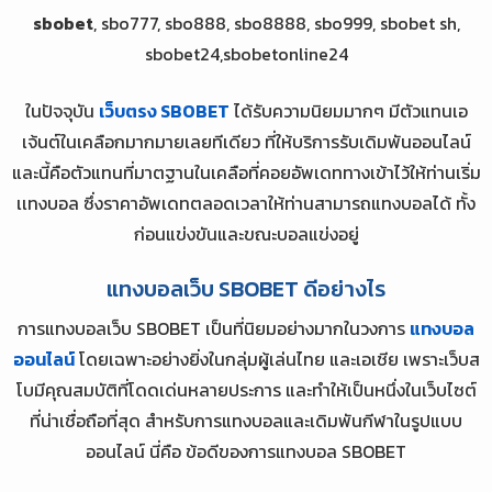
sbobet
, sbo777, sbo888, sbo8888, sbo999, sbobet sh,
sbobet24,sbobetonline24
ในปัจจุบัน
เว็บตรง SBOBET
ได้รับความนิยมมากๆ มีตัวแทนเอ
เจ้นต์ในเคลือกมากมายเลยทีเดียว ที่ให้บริการรับเดิมพันออนไลน์
และนี้คือตัวแทนที่มาตฐานในเคลือที่คอยอัพเดททางเข้าไว้ให้ท่านเริ่ม
เเทงบอล ซึ่งราคาอัพเดทตลอดเวลาให้ท่านสามารถแทงบอลได้ ทั้ง
ก่อนแข่งขันและขณะบอลแข่งอยู่
แทงบอลเว็บ SBOBET ดีอย่างไร
การแทงบอลเว็บ SBOBET เป็นที่นิยมอย่างมากในวงการ
แทงบอล
ออนไลน์
โดยเฉพาะอย่างยิ่งในกลุ่มผู้เล่นไทย และเอเชีย เพราะเว็บส
โบมีคุณสมบัติที่โดดเด่นหลายประการ และทำให้เป็นหนึ่งในเว็บไซต์
ที่น่าเชื่อถือที่สุด สำหรับการแทงบอลและเดิมพันกีฬาในรูปแบบ
ออนไลน์ นี่คือ ข้อดีของการแทงบอล SBOBET