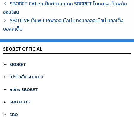
SBOBET CA1 เราเป็นตัวแทนจาก SBOBET โดยตรง เว็บพนัน
ออนไลน์
SBO LIVE เว็บพนันกีฬาออนไลน์ แทงบอลออนไลน์ บอลเต็ง
บอลสเต็ป
SBOBET OFFICIAL
SBOBET
โปรโมชั่น SBOBET
สมัคร SBOBET
SBO BLOG
SBO