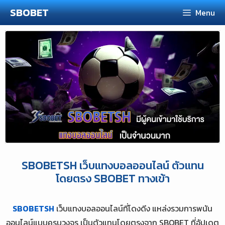
Skip
SBOBET
Menu
to
content
SBOBETSH เว็บแทงบอลออนไลน์ ตัวแทน
โดยตรง SBOBET ทางเข้า
SBOBETSH
เว็บแทงบอลออนไลน์ที่โดงดีง แหล่งรวมการพนัน
ออนไลน์แบบครบวงจร เป็นตัวแทนโดยตรงจาก SBOBET ที่อัปเดต