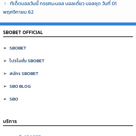
ทีเด็ดบอลวันนี้ ทรรศนะบอล บอลเดี่ยว บอลชุด วันที่ 01
พฤศจิกายน 62
SBOBET OFFICIAL
SBOBET
โปรโมชั่น SBOBET
สมัคร SBOBET
SBO BLOG
SBO
บริการ