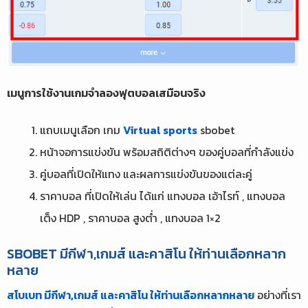
เมนูการใช้งานเกมจำลองฟุตบอลเสมือนจริง
แถบเมนูเลือก เกม
Virtual sports
sbobet
หน้าจอการแข่งขัน พร้อมสถิติต่างๆ ของคู่บอลที่กำลังแข่ง
คู่บอลที่เปิดให้แทง และผลการแข่งขันของแต่ละคู่
ราคาบอล ที่เปิดให้เล่น ได้แก่ แทงบอล เอ้าไรท์ , แทงบอล
เต็ง HDP , ราคาบอล สูงต่ำ , แทงบอล 1×2
SBOBET มีกีฬา,เกมส์ และคาสิโน ให้ท่านเลือกหลาก
หลาย
สโบเบท มีกีฬา,เกมส์ และคาสิโน ให้ท่านเลือกหลากหลาย
อย่างที่เรา