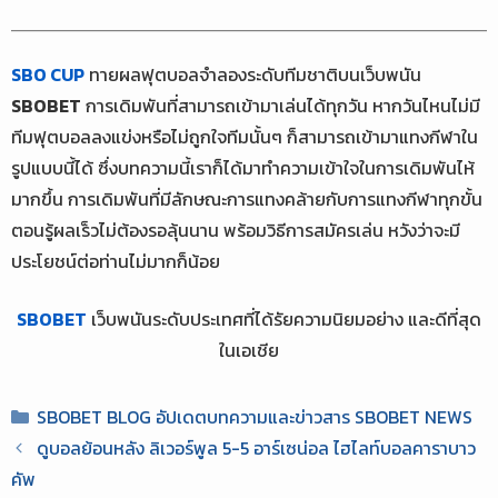
SBO CUP
ทายผลฟุตบอลจำลองระดับทีมชาติบนเว็บพนัน
SBOBET
การเดิมพันที่สามารถเข้ามาเล่นได้ทุกวัน หากวันไหนไม่มี
ทีมฟุตบอลลงแข่งหรือไม่ถูกใจทีมนั้นๆ ก็สามารถเข้ามาแทงกีฬาใน
รูปแบบนี้ได้ ซึ่งบทความนี้เราก็ได้มาทำความเข้าใจในการเดิมพันไห้
มากขึ้น การเดิมพันที่มีลักษณะการแทงคล้ายกับการแทงกีฬาทุกขั้น
ตอนรู้ผลเร็วไม่ต้องรอลุ้นนาน พร้อมวิธีการสมัครเล่น หวังว่าจะมี
ประโยชน์ต่อท่านไม่มากก็น้อย
SBOBET
เว็บพนันระดับประเทศที่ได้รัยความนิยมอย่าง และดีที่สุด
ในเอเชีย
Categories
SBOBET BLOG อัปเดตบทความและข่าวสาร SBOBET NEWS
ดูบอลย้อนหลัง ลิเวอร์พูล 5-5 อาร์เซน่อล ไฮไลท์บอลคาราบาว
คัพ