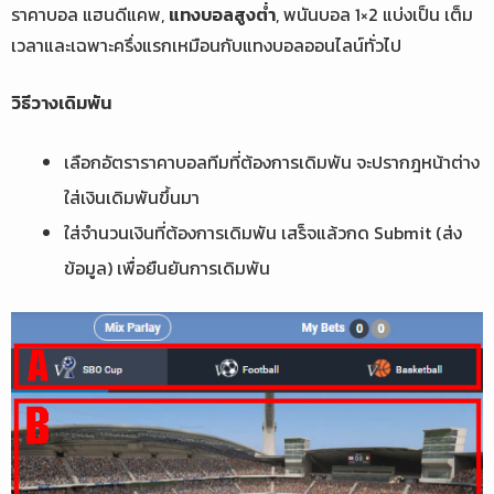
ราคาบอล แฮนดีแคพ,
แทงบอลสูงต่ำ
, พนันบอล 1×2 แบ่งเป็น เต็ม
เวลาและเฉพาะครึ่งแรกเหมือนกับแทงบอลออนไลน์ทั่วไป
วิธีวางเดิมพัน
เลือกอัตราราคาบอลทีมที่ต้องการเดิมพัน จะปรากฎหน้าต่าง
ใส่เงินเดิมพันขึ้นมา
ใส่จำนวนเงินที่ต้องการเดิมพัน เสร็จแล้วกด Submit (ส่ง
ข้อมูล) เพื่อยืนยันการเดิมพัน