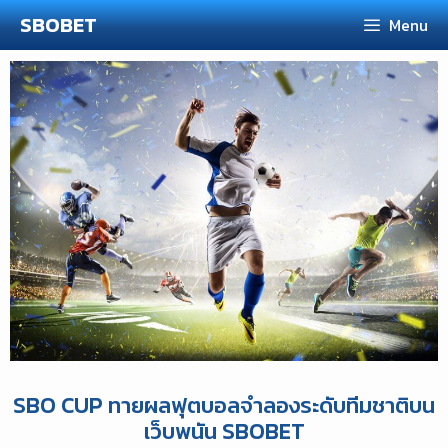
Skip
SBOBET
Menu
to
content
SBO CUP ทายผลฟุตบอลจำลองระดับทีมชาติบน
เว็บพนัน SBOBET