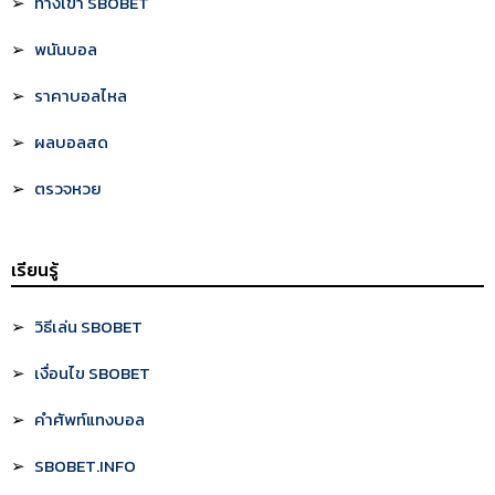
ทางเข้า SBOBET
พนันบอล
ราคาบอลไหล
ผลบอลสด
ตรวจหวย
เรียนรู้
วิธีเล่น SBOBET
เงื่อนไข SBOBET
คำศัพท์แทงบอล
SBOBET.INFO