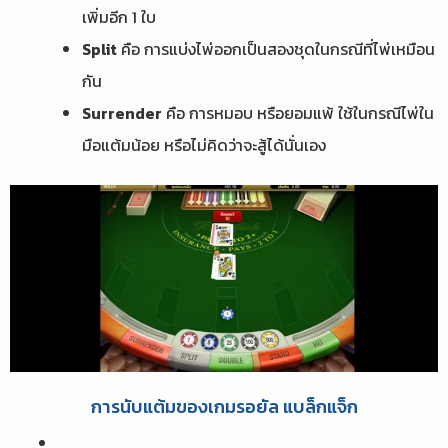
เพิ่มอีก 1 ใบ
Split
คือ การแบ่งไพ่ออกเป็นสองชุดในกรณีที่ไพ่เหมือน
กัน
Surrender
คือ การหมอบ หรือยอมแพ้ ใช้ในกรณีไพ่ใน
มือแต้มน้อย หรือไม่คิดว่าจะสู้ได้นั่นเอง
การนับแต้มของเกมรอยัล แบล็กแจ็ก