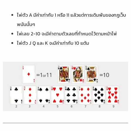
ไพ่ตัว A มีค่าเท่ากับ 1 หรือ 11 แล้วแต่การเดิมพันของกฎเว็บ
พนันนั้นๆ
ไพ่เลข 2-10 จะมีค่าตามตัวเลขที่กำหนดไว้ตามหน้าไพ่
ไพ่ตัว J Q และ K จะมีค่าเท่ากับ 10 แต้ม