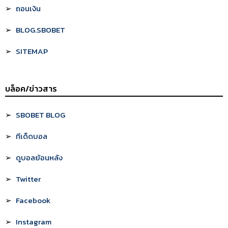
ถอนเงิน
BLOG.SBOBET
SITEMAP
บล็อค/ข่าวสาร
SBOBET BLOG
ทีเด็ดบอล
ดูบอลย้อนหลัง
Twitter
Facebook
Instagram