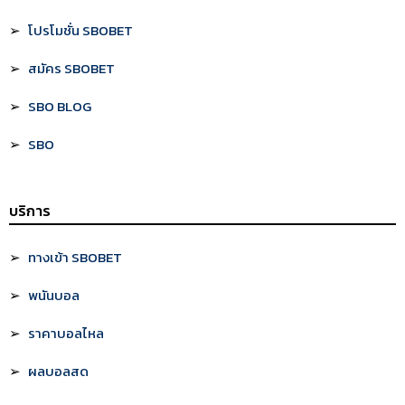
โปรโมชั่น SBOBET
สมัคร SBOBET
SBO BLOG
SBO
บริการ
ทางเข้า SBOBET
พนันบอล
ราคาบอลไหล
ผลบอลสด