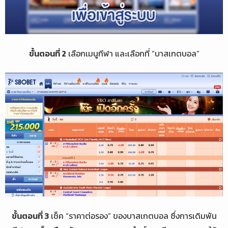
ขั้นตอนที่ 2
เลือกเมนูกีฬา และเลือกที่ “บาสเกตบอล”
ขั้นตอนที่ 3
เช็ค “ราคาต่อรอง” ของบาสเกตบอล ซึ่งการเดิมพัน