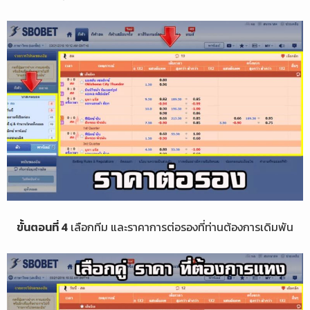
ขั้นตอนที่ 4
เลือกทีม และราคาการต่อรองที่ท่านต้องการเดิมพัน