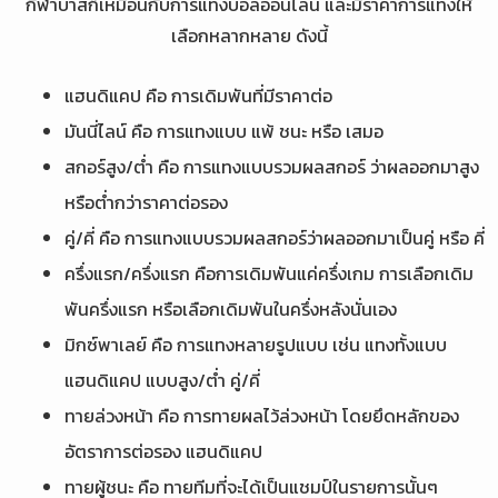
กีฬาบาสก็เหมือนกับการแทงบอลออนไลน์ และมีราคาการแทงให้
เลือกหลากหลาย ดังนี้
แฮนดิแคป คือ การเดิมพันที่มีราคาต่อ
มันนี่ไลน์ คือ การแทงแบบ แพ้ ชนะ หรือ เสมอ
สกอร์สูง/ต่ำ คือ การแทงแบบรวมผลสกอร์ ว่าผลออกมาสูง
หรือต่ำกว่าราคาต่อรอง
คู่/คี่ คือ การแทงแบบรวมผลสกอร์ว่าผลออกมาเป็นคู่ หรือ คี่
ครึ่งแรก/ครึ่งแรก คือการเดิมพันแค่ครึ่งเกม การเลือกเดิม
พันครึ่งแรก หรือเลือกเดิมพันในครึ่งหลังนั่นเอง
มิกซ์พาเลย์ คือ การแทงหลายรูปแบบ เช่น แทงทั้งแบบ
แฮนดิแคป แบบสูง/ต่ำ คู่/คี่
ทายล่วงหน้า คือ การทายผลไว้ล่วงหน้า โดยยึดหลักของ
อัตราการต่อรอง แฮนดิแคป
ทายผู้ชนะ คือ ทายทีมที่จะได้เป็นแชมป์ในรายการนั้นๆ