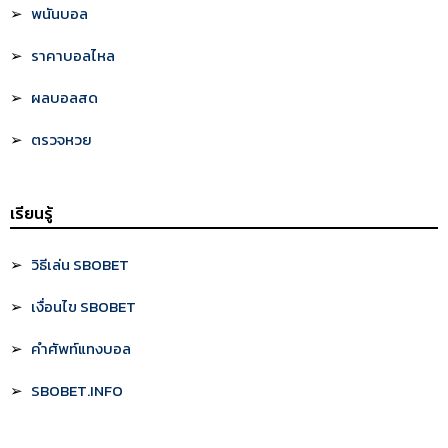
พนันบอล
ราคาบอลไหล
ผลบอลสด
ตรวจหวย
เรียนรู้
วิธีเล่น SBOBET
เงื่อนไข SBOBET
คำศัพท์แทงบอล
SBOBET.INFO