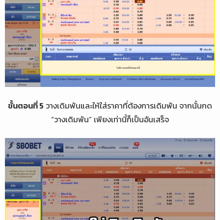
ขั้นตอนที่ 5
วางเดิมพันและให้ใส่ราคาที่ต้องการเดิมพัน จากนั้นกด
“วางเดิมพัน” เพียงเท่านี้ก็เป็นอันเสร็จ