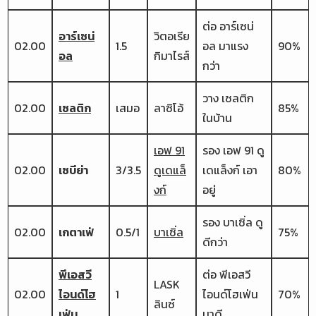
ต่อ อาร์เซน่
อาร์เซน่
วิตอเรีย
02.00
1.5
อล มาแรง
90%
อล
กิมาไรส์
กว่า
วาง เซลติก
02.00
เซลติก
เสมอ
ลาซิโอ้
85%
ในบ้าน
เอฟ 91
รอง เอฟ 91 ดู
02.00
เซบีย่า
3/3.5
ดูเดแล็
เดแล็งก์ เอา
80%
งก์
อยู่
รอง บาเซิ่ล ดู
02.00
เกตาเฟ่
0.5/1
บาเซิ่ล
75%
ดีกว่า
พีเอสวี
ต่อ พีเอสวี
LASK
02.00
ไอนด์โฮ
1
ไอนด์โฮเฟ่น
70%
ลินซ์
เฟ่น
มาดี