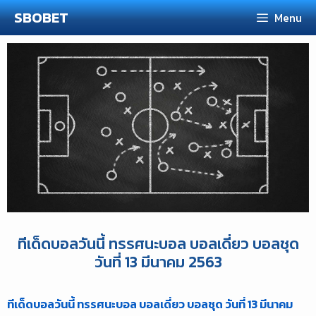
Skip
SBOBET
Menu
to
content
ทีเด็ดบอลวันนี้ ทรรศนะบอล บอลเดี่ยว บอลชุด
วันที่ 13 มีนาคม 2563
ทีเด็ดบอลวันนี้ ทรรศนะบอล บอลเดี่ยว บอลชุด วันที่ 13 มีนาคม