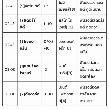
โบฮี
ฟันธงรองคอร์ก
02:45
[9]คอร์ก ซิตี้
0.5
เมี่ยนส์[3]
ซิตี้ ดูดีในบ้าน
[7]เดอร์รี่
สลิโก้ โร
ฟันธงต่อเดอร์รี่
02:45
1 -10
ซิตี้
เวอร์[10]
ซิตี้ ดูดีกว่า
ฟันธงรองวอเต
[5]เชลบ
0/0.5
วอเตอร์ฟ
02:45
อร์ฟอร์ด กอด
อร์น
-10
อร์ด[6]
แต้ม
ฟันธงต่อแช
[1]แชมร็อค
ฟินน์
03:00
2
มร็อค จับตอก
โรเวอร์
ฮาร์ป[8]
ปิดฝาโลง
เซนต์
ฟันธงต่อดัล
03:00
[2]ดันดาล์ค
1 +10
แพตทริค
ดาล์ค ฝาก
ส์[4]
กระจาย