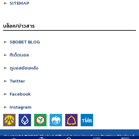
SITEMAP
บล็อค/ข่าวสาร
SBOBET BLOG
ทีเด็ดบอล
ดูบอลย้อนหลัง
Twitter
Facebook
Instagram
Coptright ©2026 Sbobet Official Asian Handicap Betting Thailand.