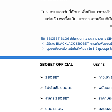
โปรแกรมบอลวันนี้คัดมาเพื่อเป็นแนวทางสำห
แต่ละวัน พอที่จะเป็นแนวทาง จากเซียนที
แ
Categories
SBOBET BLOG อัปเดตบทความและข่าวสาร 
วิธีเล่น BLACKJACK SBOBET การเดิมพันออนไลน
ดูบอลย้อนหลัง โลโคโมทีฟ มอสโก 1-2 ยูเวนตุส ไฮ
SBOBET OFFICIAL
บริการ
SBOBET
ทางเข้า
โปรโมชั่น SBOBET
พนันบอ
สมัคร SBOBET
ราคาบอ
SBO BLOG
ผลบอล