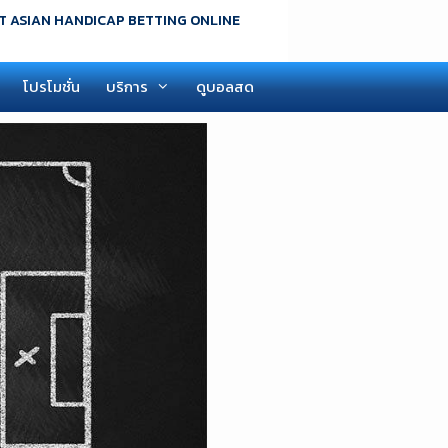
OBET ASIAN HANDICAP BETTING ONLINE
โปรโมชั่น
บริการ
ดูบอลสด