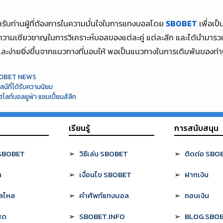
รับท่านผู้ที่ต้องการในความมั่นใจในการแทงบอลโดย
SBOBET
เพื่อเป
่มีความเชียวชาญในการวิเคราะห์บอลของแต่ละคู่ แต่ละลีก และได้นำม
ละง่ายยิ่งขึ้นจากแนวทางที่มอบให้ พอเป็นแนวทางในการเดิมพันของท่
SBOBET NEWS
์ที่ได้รับความนิยม
ไลท์บอลยูฟ่า แชมเปี้ยนส์ลีก
เรียนรู้
การสนับสนุน
 SBOBET
วิธีเล่น SBOBET
ติดต่อ SBO
ล
เงื่อนไข SBOBET
ฝากเงิน
ลไหล
คำศัพท์แทงบอล
ถอนเงิน
สด
SBOBET.INFO
BLOG.SBO