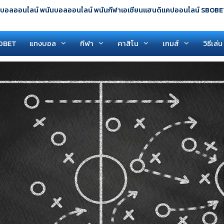
 แทงบอลออนไลน์ พนันบอลออนไลน์ พนันกีฬาเอเชียนแฮนดิแคปออนไลน์ SB
BOBET
แทงบอล
กีฬา
คาสิโน
เกมส์
วิธีเล่น