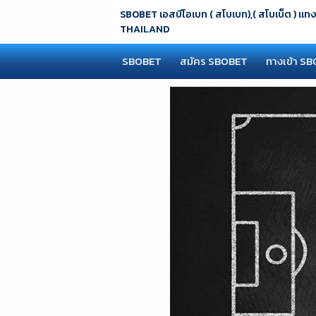
Skip
SBOBET เอสบีโอเบท ( สโบเบท),( สโบเบ็ต )
to
THAILAND
content
SBOBET
สมัคร SBOBET
ทางเข้า S