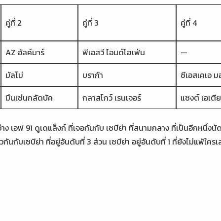
คู่ที่ 2
คู่ที่ 3
คู่ที่ 4
AZ อัลค์มาร์
พีเอสวี ไอนด์โฮเฟ่น
—
มัลโม่
บราก้า
ซีเอสเคเอ 
มึนเช่นกลัดบัค
กลาสโกว์ เรนเจอร์
แซงต์ เอเตี
 เอฟ 91 ดูเดแล็งก์ ที่เจอกันกับ เซบีย่า ที่สนามกลาง ที่เป็นอีกหนึ่งนัด
ันกับเซบีย่า ที่อยู่อันดับที่ 3 ส่วน เซบีย่า อยู่อันดับที่ 1 ที่ยังไม่แพ้ใคร