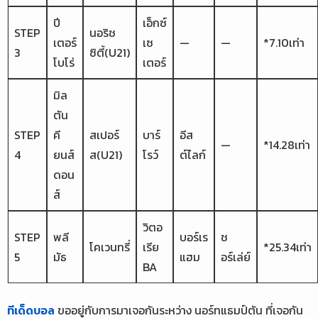
ปี
เอ็กซ์
STEP
นอริช
เตอร์
เซ
—
—
*7.10เท่า
3
ซิตี้(U21)
โบโร่
เตอร์
มิล
ตัน
STEP
คี
สเปอร์
บาร์
อีส
—
*14.28เท่า
4
ยนส์
ส(U21)
โรว์
ต์ไลก์
ดอน
ส์
วิตอ
STEP
พลี
บอร์เร
ช
โคเวนทรี่
เรีย
*25.34เท่า
5
มัธ
แฮม
อร์เล่ย์
BA
ทีเด็ดบอล
ขออยู่กับการมาเจอกันระหว่าง นอร์ทแธมป์ตัน ที่เจอกัน