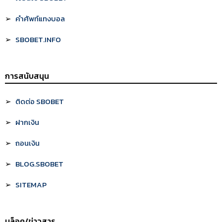
คำศัพท์แทงบอล
SBOBET.INFO
การสนับสนุน
ติดต่อ SBOBET
ฝากเงิน
ถอนเงิน
BLOG.SBOBET
SITEMAP
บล็อค/ข่าวสาร