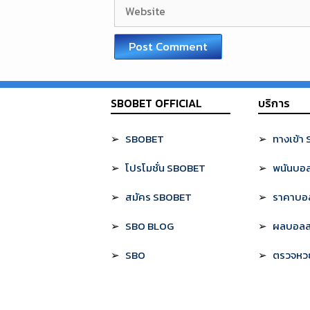
Website
SBOBET OFFICIAL
บริการ
SBOBET
ทางเข้า
โปรโมชั่น SBOBET
พนันบอ
สมัคร SBOBET
ราคาบอ
SBO BLOG
ผลบอล
SBO
ตรวจหว