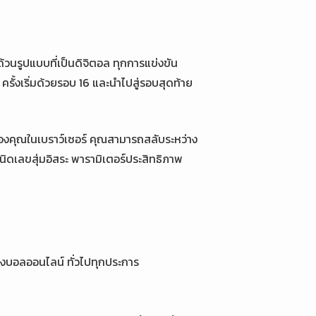
้วนรูปแบบที่เป็นดิจิตอล ทุกการแข่งขัน
รั้งเริ่มด้วยรอบ 16 และนำไปสู่รอบสุดท้าย
องคุณในเบราว์เซอร์ คุณสามารถสลับระหว่าง
ิดเลขสุ่มอิสระ พารามิเตอร์ประสิทธิภาพ
ทงบอลออนไลน์ ทั่วไปทุกประการ