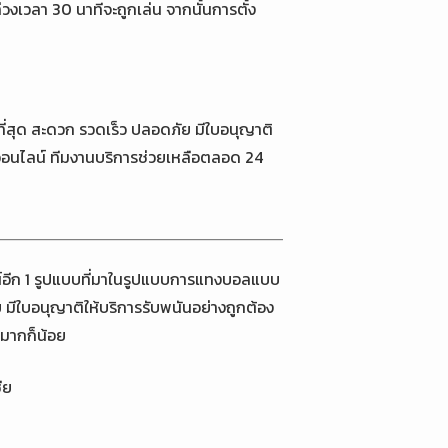
เวลา 30 นาทีจะถูกเล่น จากนั้นการตั้ง
่สุด สะดวก รวดเร็ว ปลอดภัย มีใบอนุญาติ
ออนไลน์ ทีมงานบริการช่วยเหลือตลอด 24
์อีก 1 รูปแบบที่มาในรูปแบบการแทงบอลแบบ
มีใบอนุญาติให้บริการรับพนันอย่างถูกต้อง
่มากก็น้อย
ีย