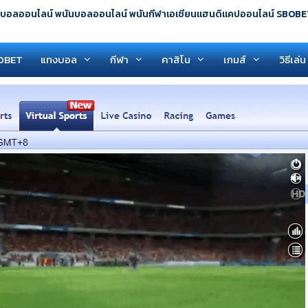
 แทงบอลออนไลน์ พนันบอลออนไลน์ พนันกีฬาเอเชียนแฮนดิแคปออนไลน์ SB
BOBET
แทงบอล
กีฬา
คาสิโน
เกมส์
วิธีเล่น