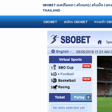
Skip
SBOBET เอสบีโอเบท ( สโบเบท),( สโบเบ็ต )
to
THAILAND
content
SBOBET
สมัคร SBOBET
ทางเข้า S