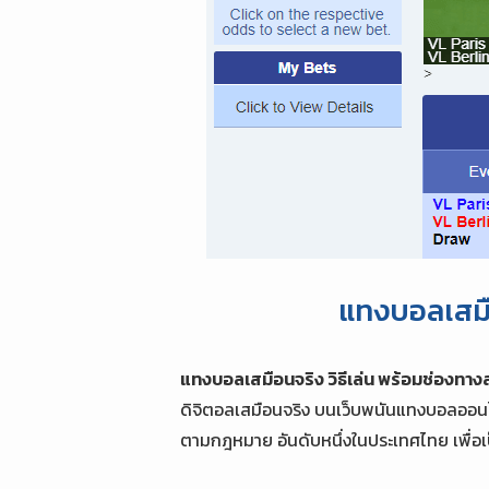
แทงบอลเสมือ
แทงบอลเสมือนจริง วิธีเล่น พร้อมช่องทา
ดิจิตอลเสมือนจริง บนเว็บพนันแทงบอลออนไล
ตามกฎหมาย อันดับหนึ่งในประเทศไทย เพื่อเ