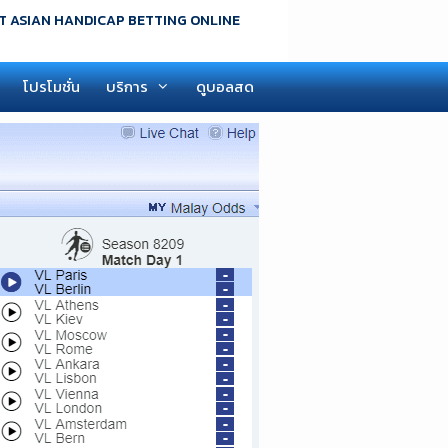
OBET ASIAN HANDICAP BETTING ONLINE
โปรโมชั่น
บริการ
ดูบอลสด