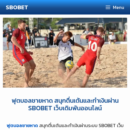
Skip
SBOBET
Menu
to
content
ฟุตบอลชายหาด สนุกตื่นเต้นและทำเงินผ่าน
SBOBET เว็บเดิมพันออนไลน์
ฟุตบอลชายหาด
สนุกตื่นเต้นและทำเงินผ่านระบบ SBOBET เว็บ