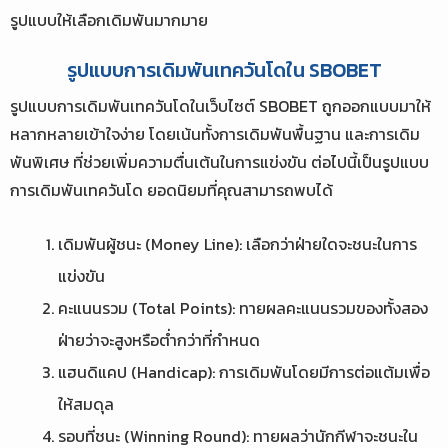
รูปแบบให้เลือกเดิมพันมากมาย
รูปแบบการเดิมพันเทควันโดใน SBOBET
รูปแบบการเดิมพันเทควันโดในเว็บไซต์ SBOBET ถูกออกแบบมาให้
หลากหลายเข้าใจง่าย โดยเน้นทั้งการเดิมพันพื้นฐาน และการเดิม
พันพิเศษ ที่ช่วยเพิ่มความตื่นเต้นในการแข่งขัน ต่อไปนี้เป็นรูปแบบ
การเดิมพันเทควันโด ยอดนิยมที่คุณสามารถพบได้
เดิมพันผู้ชนะ (Money Line): เลือกว่าฝ่ายใดจะชนะในการ
แข่งขัน
คะแนนรวม (Total Points): ทายผลคะแนนรวมของทั้งสอง
ฝ่ายว่าจะสูงหรือต่ำกว่าที่กำหนด
แฮนดิแคป (Handicap): การเดิมพันโดยมีการต่อแต้มเพื่อ
ให้สมดุล
รอบที่ชนะ (Winning Round): ทายผลว่านักกีฬาจะชนะใน