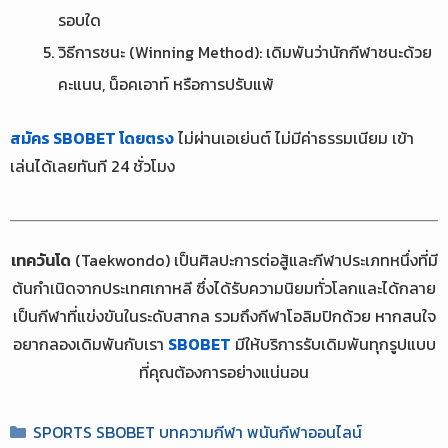
รอบใด
วิธีการชนะ (Winning Method): เดิมพันว่านักกีฬาชนะด้วย
คะแนน, น็อคเอาท์ หรือการปรับแพ้
สมัคร SBOBET โดยตรง
ไม่ผ่านเอเย่นต์ ไม่มีค่าธรรมเนียม เข้า
เล่นได้เลยทันที 24 ชั่วโมง
เทควันโด
(Taekwondo) เป็นศิลปะการต่อสู้และกีฬาประเภทหนึ่งที่มี
ต้นกำเนิดจากประเทศเกาหลี ซึ่งได้รับความนิยมทั่วโลกและได้กลาย
เป็นกีฬาที่แข่งขันในระดับสากล รวมถึงกีฬาโอลิมปิกด้วย หากสนใจ
อยากลองเดิมพันกับเรา
SBOBET
มีให้บริการรับเดิมพันทุกรูปแบบ
ที่คุณต้องการอย่างแน่นอน
Categories
SPORTS SBOBET บทความกีฬา พนันกีฬาออนไลน์