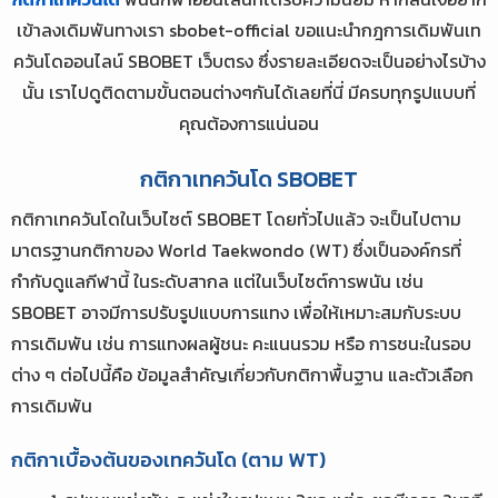
เข้าลงเดิมพันทางเรา sbobet-official ขอแนะนำกฎการเดิมพันเท
ควันโดออนไลน์ SBOBET เว็บตรง ซึ่งรายละเอียดจะเป็นอย่างไรบ้าง
นั้น เราไปดูติดตามขั้นตอนต่างๆกันได้เลยที่นี่ มีครบทุกรูปแบบที่
คุณต้องการแน่นอน
กติกาเทควันโด SBOBET
กติกาเทควันโดในเว็บไซต์ SBOBET โดยทั่วไปแล้ว จะเป็นไปตาม
มาตรฐานกติกาของ World Taekwondo (WT) ซึ่งเป็นองค์กรที่
กำกับดูแลกีฬานี้ ในระดับสากล แต่ในเว็บไซต์การพนัน เช่น
SBOBET อาจมีการปรับรูปแบบการแทง เพื่อให้เหมาะสมกับระบบ
การเดิมพัน เช่น การแทงผลผู้ชนะ คะแนนรวม หรือ การชนะในรอบ
ต่าง ๆ ต่อไปนี้คือ ข้อมูลสำคัญเกี่ยวกับกติกาพื้นฐาน และตัวเลือก
การเดิมพัน
กติกาเบื้องต้นของเทควันโด (ตาม WT)