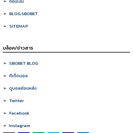
ถอนเงิน
BLOG.SBOBET
SITEMAP
บล็อค/ข่าวสาร
SBOBET BLOG
ทีเด็ดบอล
ดูบอลย้อนหลัง
Twitter
Facebook
Instagram