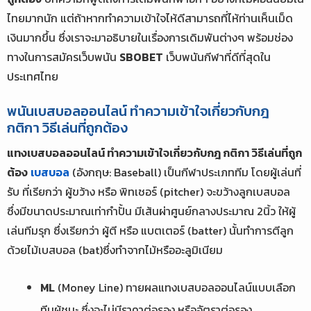
ไทยมากนัก แต่ถ้าหากทำความเข้าใจไห้ดีสามารถที่ไห้ท่านเห็นเม็ด
เงินมากขึ้น ซึ่งเราจะมาอธิบายในเรื่องการเดิมพันต่างๆ พร้อมช่อง
ทางในการสมัครเว็บพนัน
SBOBET
เว็บพนันกีฬาที่ดีที่สุดใน
ประเทศไทย
พนันเบสบอลออนไลน์ ทำความเข้าใจเกี่ยวกับกฎ
กติกา วิธีเล่นที่ถูกต้อง
แทงเบสบอลออนไลน์ ทำความเข้าใจเกี่ยวกับกฎ กติกา วิธีเล่นที่ถูก
ต้อง
เบสบอล
(อังกฤษ: Baseball) เป็นกีฬาประเภททีม โดยผู้เล่นที่
รับ ที่เรียกว่า ผู้ขว้าง หรือ พิทเชอร์ (pitcher) จะขว้างลูกเบสบอล
ซึ่งมีขนาดประมาณเท่ากำปั้น มีเส้นผ่าศูนย์กลางประมาณ 2นิ้ว ให้ผู้
เล่นทีมรุก ซึ่งเรียกว่า ผู้ตี หรือ แบตเตอร์ (batter) นั้นทำการตีลูก
ด้วยไม้เบสบอล (bat)ซึ่งทำจากไม้หรืออะลูมิเนียม
ML
(Money Line) ทายผลแทงเบสบอลออนไลน์แบบเลือก
ทีมผู้ชนะ ซึ่งจะไม่มีราคาต่อรอง หรืออัตราต่อรอง