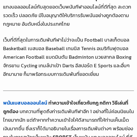
แทงบอลออนไลน์กับสุดยอดเว็บพนันกีฬาออนไลน์ที่ดีที่สุด สะดวก
รวดเร็ว ปลอดภัย มีใบอนุญาติให้บริการรับพนันอย่างถูกต้องตาม
กฎหมาย อันดับหนึ่งในประเทศไทย
เว็บที่ดีที่สุดในการเดิมพันกีฬาไม่ว่าจะเป็น Football บาสเก็ตบอล
Basketball เบสบอล Baseball เทนนิส Tennis อเมริกันฟุตบอล
American Football แบดมินตัน Badminton มวยสากล Boxing
จักรยาน Cycling เกมส์ปาเป้า Darts อีสปอร์ต E Sports และอื่นๆ
อีกมามาย ก็มาพร้อทระบบการเดิมพันที่ยอดเยี่ยม
พนันเบสบอลออนไลน์
ทำความเข้าใจเกี่ยวกับกฎ กติกา วิธีเล่นที่
ถูกต้อง
บทความที่พูดถึงก่ารเดิมพันกีฬาอีก 1 อย่างที่ไม่ค่อนนิยมใน
ไทยมากนัก แต่ถ้าหากทำความเข้าใจไห้ดีสามารถที่ไห้ท่านเห็นเม็ด
เงินมากขึ้น ซึ่งเราก็ได้มาอธิบายในเรื่องการเดิมพันต่างๆ พร้อมช่อง