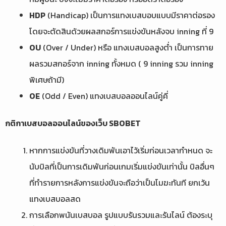
HDP
(Handicap) เป็นการแทงเบสบอบแบบมีราคาต่อรอง
โดยจะตัดสินด้วยผลสกอร์การแข่งขันหลังจบ inning ที่ 9
OU
(Over / Under) หรือ แทงเบสบอลสูงต่ำ เป็นการทาย
ผลรวมสกอร์จาก inning ทั้งหมด ( 9 inning รวม inning
พิเศษถ้ามี)
OE
(Odd / Even) แทงเบสบอลออนไลน์คู่คี่
กติกาเบสบอลออนไลน์ของเว็บ SBOBET
หากการแข่งขันที่วางเดิมพันเอาไว้เริ่มก่อนเวลากำหนด จะ
นับบิลที่เป็นการเดิมพันก่อนเกมเริ่มแข่งขันเท่านั้น บิลอื่นๆ
ที่ทำรายการหลังการแข่งขันจะถือว่าเป็นโมฆะทันที ยกเว้น
แทงเบสบอลสด
การเลือกพนันเบสบอล รูปแบบรันรวมและรันไลน์ ต้องระบุ