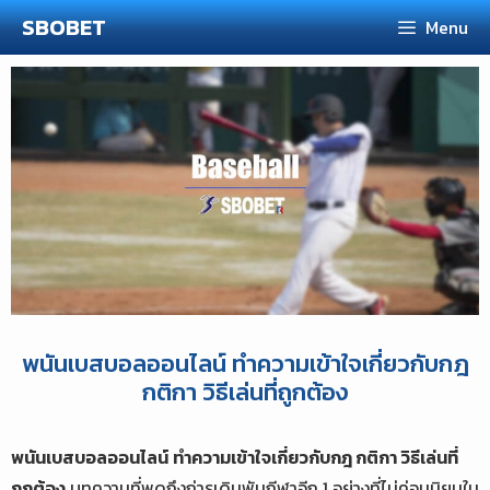
Skip
SBOBET
Menu
to
content
พนันเบสบอลออนไลน์ ทำความเข้าใจเกี่ยวกับกฎ
กติกา วิธีเล่นที่ถูกต้อง
พนันเบสบอลออนไลน์
ทำความเข้าใจเกี่ยวกับกฎ กติกา วิธีเล่นที่
ถูกต้อง
บทความที่พูดถึงก่ารเดิมพันกีฬาอีก 1 อย่างที่ไม่ค่อนนิยมใน