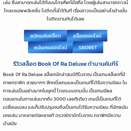
เล่น ซึ่งสามารถเล่นได้ทั้งบนโทรศัพท์มือถือ โดยผู้เล่นสามารถดาวน์
โหลดแอพพลิเคชั่น ไปติดตั้งได้ทันที เรื่องราวจะเป็นอย่างไรบ้างนั้น
ไปติดตามกันได้เลย
สมัครเล่นสล็อต
สล็อตออนไลน์
พนันเกมออนไลน์
SBOBET
รีวิวสล็อต Book Of Ra Deluxe ตำนานคัมภีร์
Book Of Ra Deluxe สล็อตนักล่าสมบัติโบราณ เป็นเกมสล็อตที่มี
ภาพกราฟิก สวยมากๆ อีกหนึ่งเกมและเป็นเกมที่ได้รับความนิยม ใน
การเล่นเป็นอย่างมากในยุคนี้ โดยระบบเกมนั้น เป็นเกมมีผล
ตอบแทนในการเล่นมากถึง 3000 เลยทีเดียว เกมนี้เป็นเกมที่ได้
เปลี่ยนแปลง และก็ปรับปรุงจนถึงเป็นเกมได้รับความนิยม ที่นักพนัน
เคยเล่น มาหลายต่อหลายที ตรวจปิรามิดโบราณ กราฟิกมีความ
นำสมัย