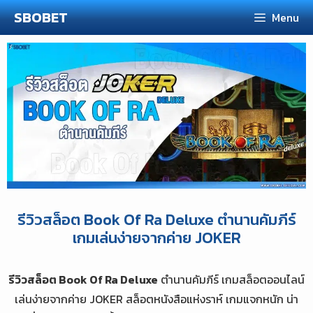
Skip
SBOBET
Menu
to
content
รีวิวสล็อต Book Of Ra Deluxe ตำนานคัมภีร์
เกมเล่นง่ายจากค่าย JOKER
รีวิวสล็อต Book Of Ra Deluxe
ตำนานคัมภีร์ เกมสล็อตออนไลน์
เล่นง่ายจากค่าย JOKER สล็อตหนังสือแห่งราห์ เกมแจกหนัก น่า