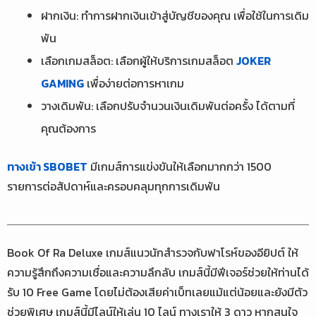
ฝากเงิน: ทำการฝากเงินเข้าสู่บัญชีของคุณ เพื่อใช้ในการเดิม
พัน
เลือกเกมสล็อต: เลือกผู้ให้บริการเกมสล็อต
JOKER
GAMING
เพื่อง่ายต่อการหาเกม
วางเดิมพัน: เลือกปรับจำนวนเงินเดิมพันต่อครั้ง ได้ตามที่
คุณต้องการ
ทางเข้า SBOBET
มีเกมส์การแข่งขันให้เลือกมากกว่า 1500
รายการต่อสัปดาห์และครอบคลุมทุกการเดิมพัน
Book Of Ra Deluxe เกมส์แนวนักสำรวจกับฟาโรห์ของอียิปต์ ให้
ความรู้สึกถึงความเชื่อและความลึกลับ เกมส์นี้มีฟีเจอร์ช่วยให้ท่านได้
รับ 10 Free Game โดยไม่ต้องเสียค่าเบ็ทเลยแม้แต่น้อยและยังมีตัว
ช่วยพิเศษ เกมส์นี้มีไลน์ให้เล่น 10 ไลน์ ทางเราให้ 3 ดาว หากสนใจ