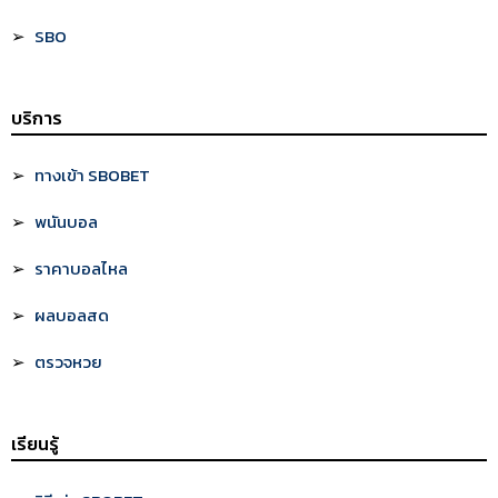
SBO
บริการ
ทางเข้า SBOBET
พนันบอล
ราคาบอลไหล
ผลบอลสด
ตรวจหวย
เรียนรู้