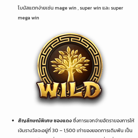
โบนัสแตกง่ายเช่น mage win , super win และ super
mega win
สัญลักษณ์พิเศษ ซองแดง
ซึ่งการแจกจ่ายอัตราของการให้
เงินรางวัลจะอยู่ที่ 30 – 1,500 เท่าของยอดการเดิมพัน เป็น