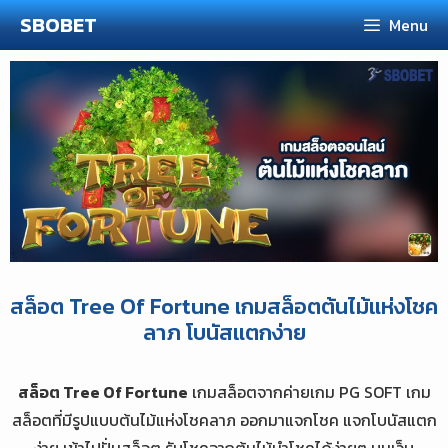
Skip
SBOBET
Menu
to
content
สล็อต Tree Of Fortune เกมสล็อตต้นไม้แห่งโชค
ลาภ โบนัสแตกง่าย
สล็อต Tree Of Fortune
เกมสล็อตจากค่ายเกม PG SOFT เกม
สล็อตที่มีรูปแบบต้นไม้แห่งโชคลาภ ออกมาแจกโชค แจกโบนัสแตก
ง่าย เข้าไปปั่นสล็อต รับโชคจากต้นไม้นำโชคได้ง่ายๆ บนเว็บ