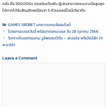
คลั่ง คือ 500,000x ของเงินเดิมพัน ผู้เล่นสามารถชนะรางวัลสูงสุด
ได้หากได้รับสัญลักษณ์นินจา 5 ตัวบนเพย์ไลน์เดียวกัน
Categories
GAMES SBOBET บทความเกมส์ออนไลน์
โปรแกรมบอลวันนี้ พร้อมทรรศนะบอล วัน 28 ตุลาคม 2566
วิเคราะห์บอลก่อนเกม วูล์ฟแฮมป์ตัน – สเปอร์ส พรีเมียร์ลีก (11
พ.ย.66)
Leave a Comment
Comment