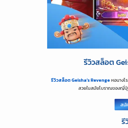
รีวิวสล็อต G
รีวิวสล็อต Geisha’s Revenge
หอนางโรม
สวยในสมัยโบราณของญี่ปุ่น
สมั
ร