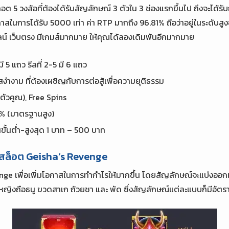
 5 วงล้อที่ต้องได้รับสัญลักษณ์ 3 ตัวใน 3 ช่องแรกขึ้นไป ถึงจะได้รับก
อกาสในการได้รับ 5000 เท่า ค่า RTP มากถึง 96.81% ถือว่าอยู่ในระดับ
ไลน์ เว็บตรง มีเกมส์มากมาย ให้คุณได้ลองเดิมพันอีกมากมาย
มี 5 แถว รีลที่ 2-5 มี 6 แถว
มสง่างาม ที่ต้องเผชิญกับการต่อสู้เพื่อความยุติธรรม
ตัวคูณ), Free Spins
2% (มาตรฐานสูง)
ขั้นต่ำ-สูงสุด 1 บาท – 500 บาท
ลสล็อต Geisha’s Revenge
e เพื่อเพิ่มโอกาสในการทำกำไรให้มากขึ้น โดยสัญลักษณ์จะแบ่งออกเป็
ญิงถือธนู ขวดสาเก ถ้วยชา และ พัด ซึ่งสัญลักษณ์แต่ละแบบก็มีอัตร