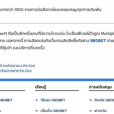
อกมากกว่า 1500 รายการต่อสัปดาห์และครอบคลุมทุกการเดิมพัน
t ถือเป็นอีกหนึ่งเกมที่มีความโดดเด่น ในเรื่องฟีเจอร์ตัวคูณ Multip
าม นอกจากนี้ การเลือกเล่นกับเว็บตรงลิขสิทธิ์แท้อย่าง
SBOBET
ช่วย
ี่คุ้มค่า และบริการที่รวดเร็ว
ซ์ เกมใหม่มาแรง PG Slot
าใหม่จากค่าย PG Slot
เรียนรู้
การสนับสนุน
 SBOBET
วิธีเล่น SBOBET
ติดต่อ SBO
ล
เงื่อนไข SBOBET
ฝากเงิน