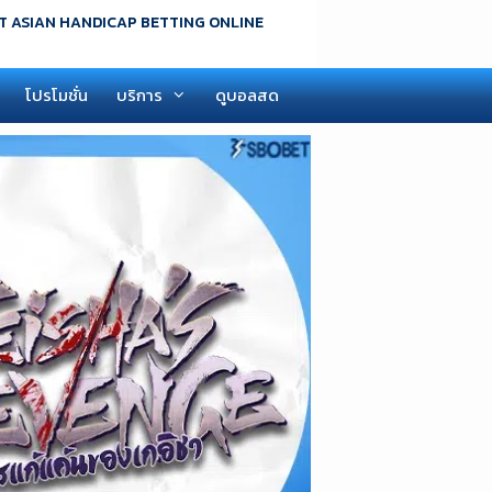
OBET ASIAN HANDICAP BETTING ONLINE
โปรโมชั่น
บริการ
ดูบอลสด