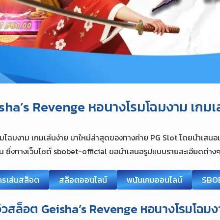
eisha’s Revenge หอนางโรมโฉมงาม เกมเล
โฉมงาม เกมเล่นง่าย มาใหม่ล่าสุดของทางค่าย PG Slot โดยนำเสนอเรื
 ซึ่งทางเว็บไซต์ sbobet-official ขอนำเสนอรูปแบบรายละเอียดต่างๆ
ครเล่นสล็อต
สล็อตออนไลน์
พนันเกมออนไลน์
SBO
ีวิวสล็อต Geisha’s Revenge หอนางโรมโฉมง