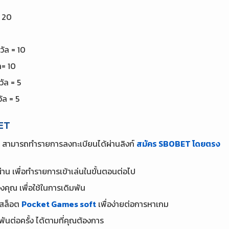
= 20
วัล = 10
ล= 10
ัล = 5
ัล = 5
BET
 สามารถทำรายการลงทะเบียนได้ผ่านลิงก์
สมัคร SBOBET โดยตรง
ัสผ่าน เพื่อทำรายการเข้าเล่นในขั้นตอนต่อไป
งคุณ เพื่อใช้ในการเดิมพัน
กมสล็อต
Pocket Games soft
เพื่อง่ายต่อการหาเกม
พันต่อครั้ง ได้ตามที่คุณต้องการ