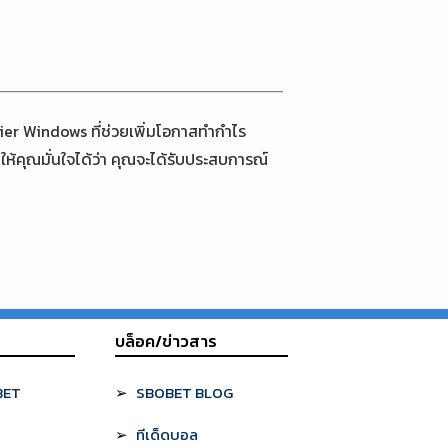
lier Windows ที่ช่วยเพิ่มโอกาสทำกำไร
ให้คุณมั่นใจได้ว่า คุณจะได้รับประสบการณ์
บล็อค/ข่าวสาร
BET
SBOBET BLOG
ทีเด็ดบอล