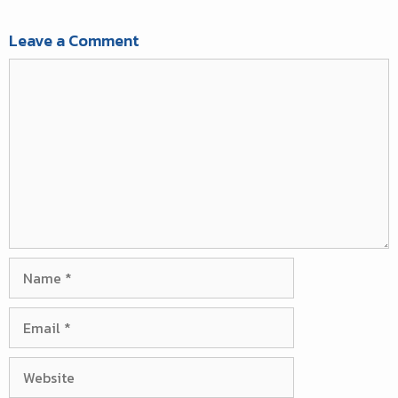
Leave a Comment
Comment
Name
Email
Website