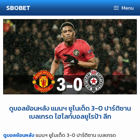
Skip
SBOBET
Menu
to
content
ดูบอลย้อนหลัง แมนฯ ยูไนเต็ด 3-0 ปาร์ติซาน
เบลเกรด ไฮไลท์บอลยูโรป้า ลีก
ดูบอลย้อนหลัง
แมนฯ ยูไนเต็ด 3-0 ปาร์ติซาน เบลเกรด