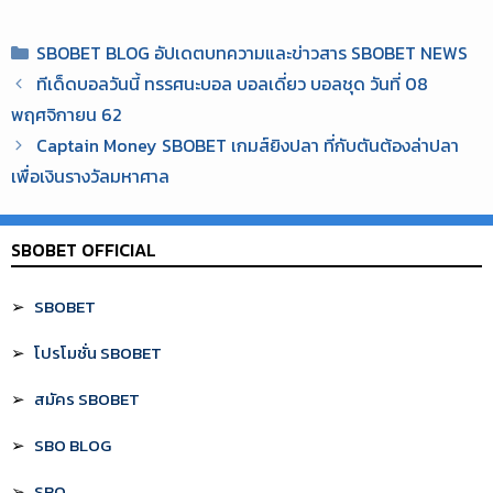
Categories
SBOBET BLOG อัปเดตบทความและข่าวสาร SBOBET NEWS
ทีเด็ดบอลวันนี้ ทรรศนะบอล บอลเดี่ยว บอลชุด วันที่ 08
พฤศจิกายน 62
Captain Money SBOBET เกมส์ยิงปลา ที่กับตันต้องล่าปลา
เพื่อเงินรางวัลมหาศาล
SBOBET OFFICIAL
SBOBET
โปรโมชั่น SBOBET
สมัคร SBOBET
SBO BLOG
SBO