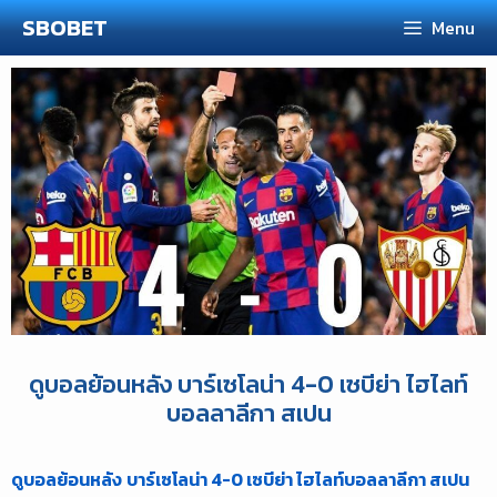
Skip
SBOBET
Menu
to
content
ดูบอลย้อนหลัง บาร์เซโลน่า 4-0 เซบีย่า ไฮไลท์
บอลลาลีกา สเปน
ดูบอลย้อนหลัง
บาร์เซโลน่า 4-0 เซบีย่า ไฮไลท์บอลลาลีกา สเปน