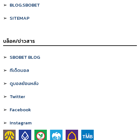
BLOG.SBOBET
SITEMAP
บล็อค/ข่าวสาร
SBOBET BLOG
ทีเด็ดบอล
ดูบอลย้อนหลัง
Twitter
Facebook
Instagram