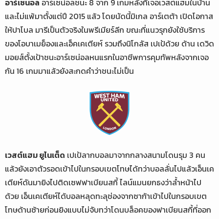
อาร์เซนอล
อาร์เซน่อลชนะ 8 จาก 9 เกมหลังที่เจอเวสต์แฮมในบ้าน
และไม่แพ้มาตั้งแต่ปี 2015 แล้ว โดยนัดนี้มิเกล อาร์เตต้า เปิดโอกาส
ให้ปาโบล มารีเป็นตัวจริงในพรีเมียร์ลีก ขณะที่แนวรุกยังใช้บริการ
ของโอบาเมย็องและเอ็คเคเตียห์ รวมถึงนิโกลัส เปเป้ด้วย ด้าน เดวิด
มอยส์ตั้งเป้าชนะอาร์เซน่อลหนแรกในอาชีพการคุมทัพหลังจากเจอ
กัน 16 เกมมาแล้วยังสะกดคำว่าชนะไม่เป็น
เวสต์แฮม ยูไนเต็ด
เปเป้ลากบอลมาจากกลางสนามโดนรุม 3 คน
แล้วยังเอาตัวรอดเข้าไปในกรอบเขตโทษได้ทว่าบอลลั่นไปแล้วเอ็นเค
เตียห์ดันมายิงไปติดเซฟฟาเบียนสกี้ ไลน์แมนยกธงว่าล้ำหน้าไป
ด้วย เอ็นเคเตียห์ได้บอลหลุดทะลุช่องจากซาก้าเข้าไปในกรอบเขต
โทษด้านซ้ายก่อนยิงแบบไม่จับทว่าโดนบล็อคของฟาเบียนสกี้ที่ออก