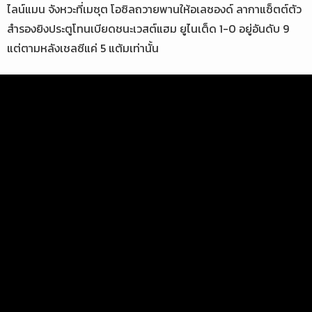
ไลน์แมน จังหวะที่เมซุต โอซิลถวายพานให้อเลซองด์ ลากาแซ็ตต์ตัว
สำรองยิงประตูโทนเบียดชนะเวสต์แฮม ยูไนเต็ด 1-0 อยู่อันดับ 9
แต่ตามหลังเชลซีแค่ 5 แต้มเท่านั้น