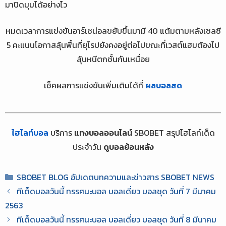
มาปิดมุมได้อย่างไว
หมดเวลาการแข่งขันอาร์เซน่อลขยับขึ้นมามี 40 แต้มตามหลังเชลซี
5 คะแนนโอกาสลุ้นพื้นที่ยุโรปยังคงอยู่ต่อไปขณะที่เวสต์แฮมต้องไป
ลุ้นหนีตกชั้นกันเหนื่อย
เช็คผลการแข่งขันเพิ่มเติมได้ที่
ผลบอลสด
ไฮไลท์บอล
บริการ
แทงบอลออนไลน์
SBOBET สรุปไฮไลท์เด็ด
ประจำวัน
ดูบอลย้อนหลัง
Categories
SBOBET BLOG อัปเดตบทความและข่าวสาร SBOBET NEWS
ทีเด็ดบอลวันนี้ ทรรศนะบอล บอลเดี่ยว บอลชุด วันที่ 7 มีนาคม
2563
ทีเด็ดบอลวันนี้ ทรรศนะบอล บอลเดี่ยว บอลชุด วันที่ 8 มีนาคม