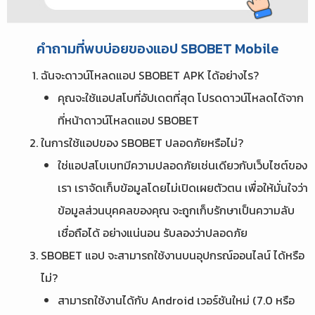
คำถามที่พบบ่อยของแอป SBOBET Mobile
ฉันจะดาวน์โหลดแอป SBOBET APK ได้อย่างไร?
คุณจะใช้แอปสโบที่อัปเดตที่สุด โปรดดาวน์โหลดได้จาก
ที่หน้าดาวน์โหลดแอป SBOBET
ในการใช้แอปของ SBOBET ปลอดภัยหรือไม่?
ใช่แอปสโบเบทมีความปลอดภัยเช่นเดียวกับเว็บไซต์ของ
เรา เราจัดเก็บข้อมูลโดยไม่เปิดเผยตัวตน เพื่อให้มั่นใจว่า
ข้อมูลส่วนบุคคลของคุณ จะถูกเก็บรักษาเป็นความลับ
เชื่อถือได้ อย่างแน่นอน รับลองว่าปลอดภัย
SBOBET แอป จะสามารถใช้งานบนอุปกรณ์ออนไลน์ ได้หรือ
ไม่?
สามารถใช้งานได้กับ Android เวอร์ชันใหม่ (7.0 หรือ