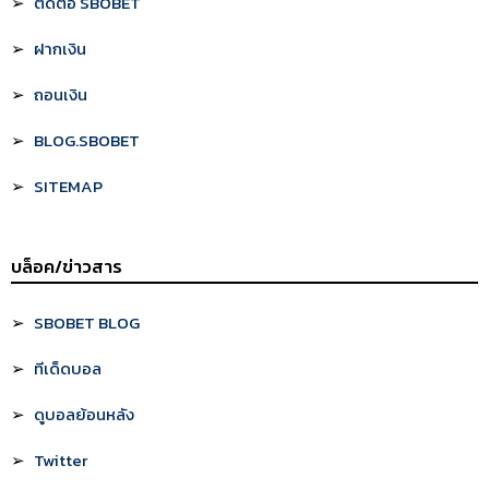
ติดต่อ SBOBET
ฝากเงิน
ถอนเงิน
BLOG.SBOBET
SITEMAP
บล็อค/ข่าวสาร
SBOBET BLOG
ทีเด็ดบอล
ดูบอลย้อนหลัง
Twitter