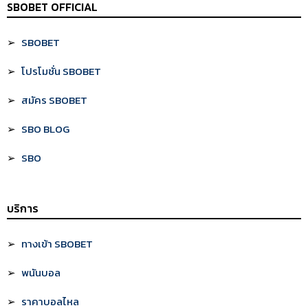
SBOBET OFFICIAL
SBOBET
โปรโมชั่น SBOBET
สมัคร SBOBET
SBO BLOG
SBO
บริการ
ทางเข้า SBOBET
พนันบอล
ราคาบอลไหล