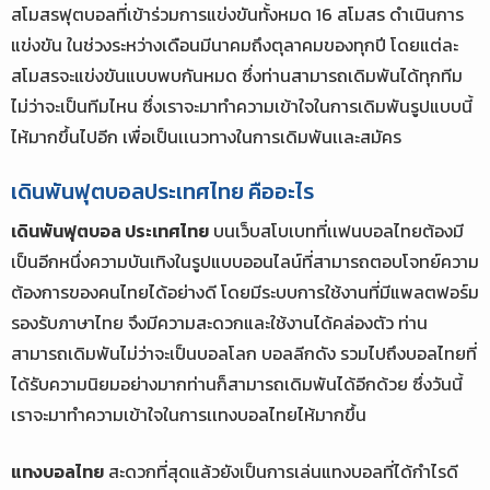
สโมสรฟุตบอลที่เข้าร่วมการแข่งขันทั้งหมด 16 สโมสร ดำเนินการ
แข่งขัน ในช่วงระหว่างเดือนมีนาคมถึงตุลาคมของทุกปี โดยแต่ละ
สโมสรจะแข่งขันแบบพบกันหมด ซึ่งท่านสามารถเดิมพันได้ทุกทีม
ไม่ว่าจะเป็นทีมไหน ซึ่งเราจะมาทำความเข้าใจในการเดิมพันรูปแบบนี้
ไห้มากขึ้นไปอีก เพื่อเป็นเเนวทางในการเดิมพันเเละสมัคร
เดินพันฟุตบอลประเทศไทย คืออะไร
เดินพันฟุตบอล ประเทศไทย
บนเว็บสโบเบทที่เเฟนบอลไทยต้องมี
เป็นอีกหนึ่งความบันเทิงในรูปแบบออนไลน์ที่สามารถตอบโจทย์ความ
ต้องการของคนไทยได้อย่างดี โดยมีระบบการใช้งานที่มีแพลตฟอร์ม
รองรับภาษาไทย จึงมีความสะดวกและใช้งานได้คล่องตัว ท่าน
สามารถเดิมพันไม่ว่าจะเป็นบอลโลก บอลลีกดัง รวมไปถึงบอลไทยที่
ได้รับความนิยมอย่างมากท่านก็สามารถเดิมพันได้อีกด้วย ซึ่งวันนี้
เราจะมาทำความเข้าใจในการเเทงบอลไทยไห้มากขึ้น
แทงบอลไทย
สะดวกที่สุดแล้วยังเป็นการเล่นแทงบอลที่ได้กำไรดี