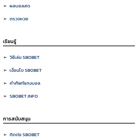
ผลบอลสด
ตรวจหวย
เรียนรู้
วิธีเล่น SBOBET
เงื่อนไข SBOBET
คำศัพท์แทงบอล
SBOBET.INFO
การสนับสนุน
ติดต่อ SBOBET