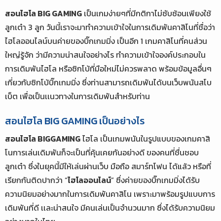
สอนไฮโล BIG GAMING
เป็นเกมง่ายๆที่มีกติกาไม่ซับซ้อนเพียงใช้
ลูกเต๋า 3 ลูก วันนี้เราจะมาทำความเข้าใจในการเดิมพันคาสิโนที่ชื่อว่า
ไฮโลออนไลน์บนค่ายของบิ๊กเกมมิ่ง เป็นอีก 1 เกมคาสิโนที่คนส่วน
ใหญ่รู้จัก ว่ามีความน่าสนใจอย่างไร ทำความเข้าใจองค์ประกอบใน
การเดิมพันไฮโล หรือซิกโบ้ที่มือใหม่ไม่ควรพลาด พร้อมข้อมูลอื่นๆ
เกี่ยวกับซิกโบ้บิ๊กเกมมิ่ง ซึ่งท่านสามารถเดิมพันได้บนเว็บพนันสโบ
เบ็ต เพื่อเป็นเเนวทางในการเดิมพันสำหรับท่าน
สอนไฮโล BIG GAMING เป็นอย่างไร
สอนไฮโล BIGGAMING
ไฮโล เป็นเกมพนันในรูปแบบของเกมคาสิ
โนการเล่นเดิมพันก็จะเป็นที่คุ้นเคยกันอย่างดี ของคนที่ชื่นชอบ
ลูกเต๋า ซึ่งในยุคนี้มีให้เล่นผ่านเว็บ มือถือ สมาร์ทโฟน ได้แล้ว หรือที่
เรียกกันติดปากว่า “
ไฮโลออนไลน์
” ซึ่งค่ายของบิ๊กเกมมิ่งได้รับ
ความนิยมอย่างมากในการเดิมพันคาสิโน เพราะมาพร้อมรูปแบบการ
เดิมพันที่ดี เเละน่าสนใจ มีคนเล่นเป็นจำนวนมาก ซึ่งได้รับความนิยม